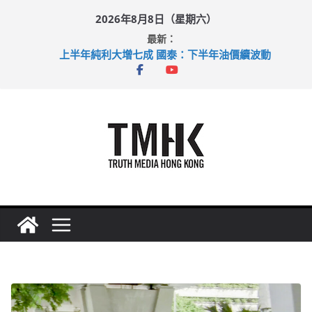
Skip
2026年8月8日（星期六）
to
最新：
content
上半年純利大增七成 國泰：下半年油價續波動
拜仁熱身賽挫維拉 啟德主場館奪錦標
性罪行修例獲九成支持 鄧炳強：爭取今屆任期內完成立法
涉造假公屋富戶申報表 倉管員准保釋候訊
足球盛會次場激戰 祖雲達斯挫車路士