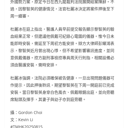
外國勢力案，原定今日在西九龍裁判法院展開結案陳辭。不
過，因黎智英的健康情況，法官杜麗冰決定將案件押後至下
周一續審。
杜麗冰在庭上指出，醫護人員早前提交報告顯示黎智英的驗
血結果正常，但建議他佩戴可紀錄心電圖的儀器。惟今日未
能即時安裝，需延至下周初方能安排。辯方大律師彭耀鴻表
示，黎智英近月曾出現心悸，但不希望影響審訊進度，並同
意佩戴儀器。控方副刑事檢控專員周天行則指，相關設備必
須由醫護安裝，需時安排。
杜麗冰強調，法院必須確保被告健康，一旦出現問題儀器可
作提示，因此押後聆訊，期望黎智英在下周一開庭前已完成
安裝。當日黎智英身穿白色風衣、佩戴眼鏡出庭，並向旁聽
席點頭及揮手，其妻子與幼子亦到庭旁聽。
攝：Gordon Choi
文：Kevin Li
#TMHK20250815