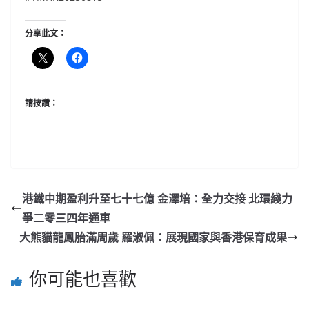
分享此文：
請按讚：
港鐵中期盈利升至七十七億 金澤培：全力交接 北環綫力
爭二零三四年通車
大熊貓龍鳳胎滿周歲 羅淑佩：展現國家與香港保育成果
你可能也喜歡