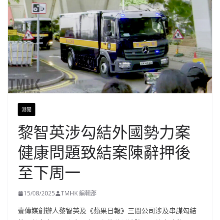
港聞
黎智英涉勾結外國勢力案
健康問題致結案陳辭押後
至下周一
15/08/2025
TMHK 編輯部
壹傳媒創辦人黎智英及《蘋果日報》三間公司涉及串謀勾結