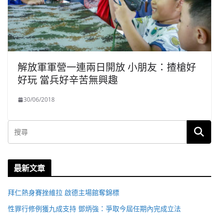
解放軍軍營一連兩日開放 小朋友：揸槍好
好玩 當兵好辛苦無興趣
30/06/2018
最新文章
拜仁熱身賽挫維拉 啟德主場館奪錦標
性罪行修例獲九成支持 鄧炳強：爭取今屆任期內完成立法