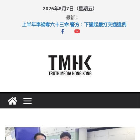
Skip
2026年8月7日（星期五）
to
最新：
content
上半年車禍奪六十三命 警方：下週起嚴打交通違例
性罪行修例獲九成支持 鄧炳強：爭取今屆任期內完成立法
涉造假公屋富戶申報表 倉管員准保釋候訊
足球盛會次場激戰 祖雲達斯挫車路士
上半年純利大增七成 國泰：下半年油價續波動