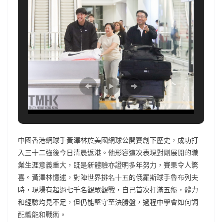
中國香港網球手黃澤林於美國網球公開賽創下歷史，成功打
入三十二強後今日清晨返港。他形容這次表現對剛展開的職
業生涯意義重大，既是新體驗亦證明多年努力，賽果令人驚
喜。黃澤林憶述，對陣世界排名十五的俄羅斯球手魯布列夫
時，現場有超過七千名觀眾觀戰，自己首次打滿五盤，體力
和經驗均見不足，但仍能堅守至決勝盤，過程中學會如何調
配體能和戰術。