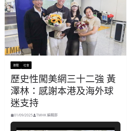
港聞
社會
歷史性闖美網三十二強 黃
澤林：感謝本港及海外球
迷支持
01/09/2025
TMHK 編輯部