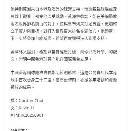
他特別感謝來自本港及海外的球迷支持，無論親臨球場或凌
晨線上觀看，都令他深受感動。黃澤林強調，能在美網擊敗
兩名世界排名前百的對手，並與魯布列夫打足五盤，更加確
立了實力與目標，對打入世界百大排名充滿信心。他透露，
下一步將參加台維斯盃，希望再度獲得港人到場支持。
黃澤林又提到，希望以自身經歷打破「網球只為升學」的觀
念，證明中國香港球員亦能在國際舞台立足。
中國香港網球總會會長鄭明哲則形容，這是公開賽年代本港
球手首次晉身三十二強，屬歷史時刻，亦是多年培訓和資源
投放的成果。
攝：Gordon Choi
文：Kevin Li
#TMHK20250901
分享此文：