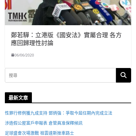
鄭若驊：立港版《國安法》實屬合理 各方
應回歸理性討論
06/06/2020
最新文章
性罪行修例獲九成支持 鄧炳強：爭取今屆任期內完成立法
涉造假公屋富戶申報表 倉管員准保釋候訊
足球盛會次場激戰 祖雲達斯挫車路士