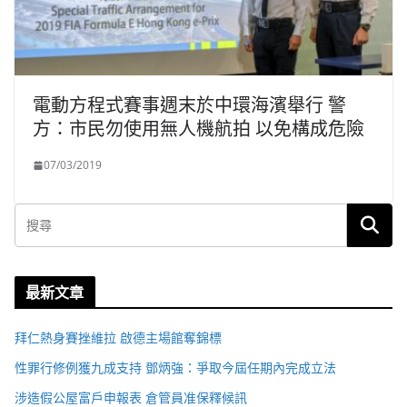
電動方程式賽事週末於中環海濱舉行 警
方：市民勿使用無人機航拍 以免構成危險
07/03/2019
最新文章
拜仁熱身賽挫維拉 啟德主場館奪錦標
性罪行修例獲九成支持 鄧炳強：爭取今屆任期內完成立法
涉造假公屋富戶申報表 倉管員准保釋候訊