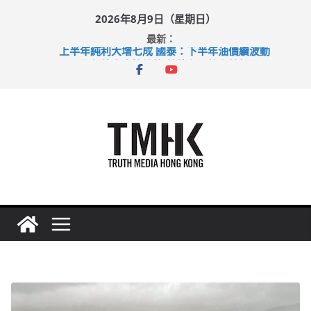
Skip
2026年8月9日（星期日）
to
最新：
content
上半年純利大增七成 國泰：下半年油價續波動
拜仁熱身賽挫維拉 啟德主場館奪錦標
性罪行修例獲九成支持 鄧炳強：爭取今屆任期內完成立法
涉造假公屋富戶申報表 倉管員准保釋候訊
足球盛會次場激戰 祖雲達斯挫車路士