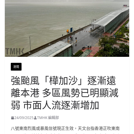
港聞
強颱風「樺加沙」逐漸遠
離本港 多區風勢已明顯減
弱 市面人流逐漸增加
24/09/2025
TMHK 編輯部
八號東南烈風或暴風信號現正生效，天文台指香港正吹東南