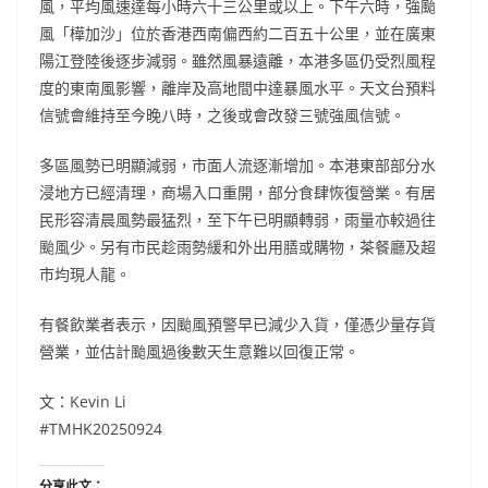
風，平均風速達每小時六十三公里或以上。下午六時，強颱
風「樺加沙」位於香港西南偏西約二百五十公里，並在廣東
陽江登陸後逐步減弱。雖然風暴遠離，本港多區仍受烈風程
度的東南風影響，離岸及高地間中達暴風水平。天文台預料
信號會維持至今晚八時，之後或會改發三號強風信號。
多區風勢已明顯減弱，市面人流逐漸增加。本港東部部分水
浸地方已經清理，商場入口重開，部分食肆恢復營業。有居
民形容清晨風勢最猛烈，至下午已明顯轉弱，雨量亦較過往
颱風少。另有市民趁雨勢緩和外出用膳或購物，茶餐廳及超
市均現人龍。
有餐飲業者表示，因颱風預警早已減少入貨，僅憑少量存貨
營業，並估計颱風過後數天生意難以回復正常。
文：Kevin Li
#TMHK20250924
分享此文：