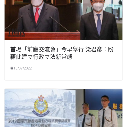
首場「前廳交流會」今早舉行 梁君彥：盼
藉此建立行政立法新常態
13/07/2022