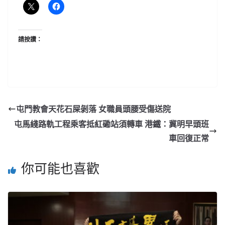
請按讚：
屯門教會天花石屎剝落 女職員頭腰受傷送院
屯馬綫路軌工程乘客抵紅磡站須轉車 港鐵：冀明早頭班
車回復正常
你可能也喜歡