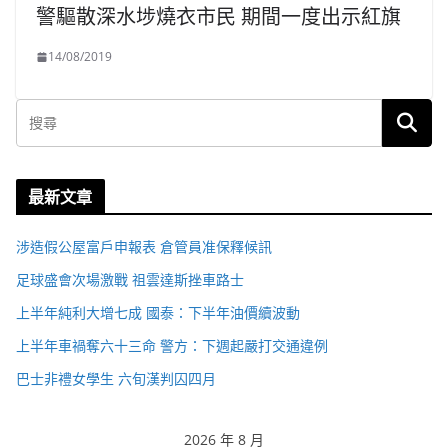
警驅散深水埗燒衣市民 期間一度出示紅旗
14/08/2019
最新文章
涉造假公屋富戶申報表 倉管員准保釋候訊
足球盛會次場激戰 祖雲達斯挫車路士
上半年純利大增七成 國泰：下半年油價續波動
上半年車禍奪六十三命 警方：下週起嚴打交通違例
巴士非禮女學生 六旬漢判囚四月
2026 年 8 月