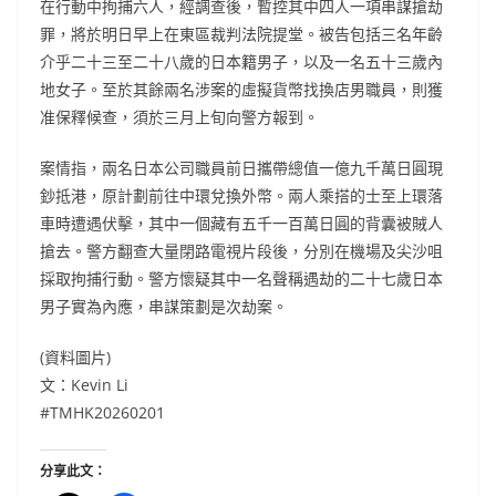
在行動中拘捕六人，經調查後，暫控其中四人一項串謀搶劫
罪，將於明日早上在東區裁判法院提堂。被告包括三名年齡
介乎二十三至二十八歲的日本籍男子，以及一名五十三歲內
地女子。至於其餘兩名涉案的虛擬貨幣找換店男職員，則獲
准保釋候查，須於三月上旬向警方報到。
案情指，兩名日本公司職員前日攜帶總值一億九千萬日圓現
鈔抵港，原計劃前往中環兌換外幣。兩人乘搭的士至上環落
車時遭遇伏擊，其中一個藏有五千一百萬日圓的背囊被賊人
搶去。警方翻查大量閉路電視片段後，分別在機場及尖沙咀
採取拘捕行動。警方懷疑其中一名聲稱遇劫的二十七歲日本
男子實為內應，串謀策劃是次劫案。
(資料圖片)
文：Kevin Li
#TMHK20260201
分享此文：