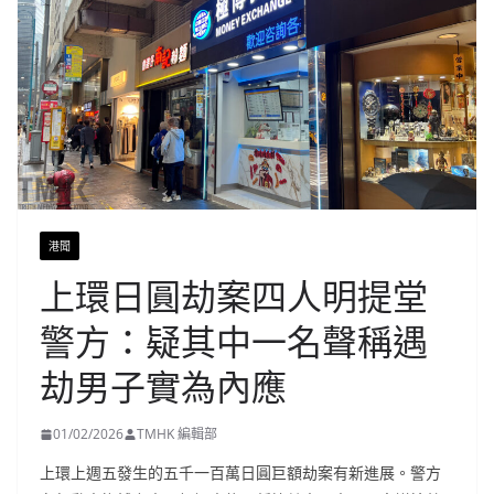
港聞
上環日圓劫案四人明提堂
警方：疑其中一名聲稱遇
劫男子實為內應
01/02/2026
TMHK 編輯部
上環上週五發生的五千一百萬日圓巨額劫案有新進展。警方