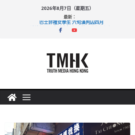
Skip
2026年8月7日（星期五）
to
最新：
content
巴士非禮女學生 六旬漢判囚四月
涉造假公屋富戶申報表 倉管員准保釋候訊
足球盛會次場激戰 祖雲達斯挫車路士
上半年純利大增七成 國泰：下半年油價續波動
上半年車禍奪六十三命 警方：下週起嚴打交通違例