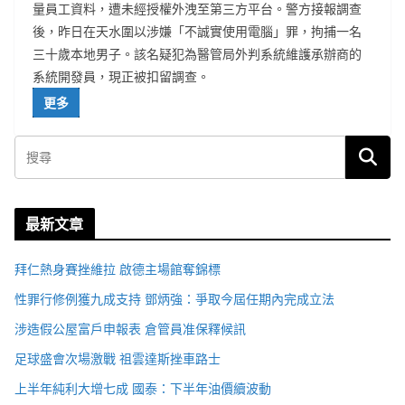
量員工資料，遭未經授權外洩至第三方平台。警方接報調查
後，昨日在天水圍以涉嫌「不誠實使用電腦」罪，拘捕一名
三十歲本地男子。該名疑犯為醫管局外判系統維護承辦商的
系統開發員，現正被扣留調查。
更多
最新文章
拜仁熱身賽挫維拉 啟德主場館奪錦標
性罪行修例獲九成支持 鄧炳強：爭取今屆任期內完成立法
涉造假公屋富戶申報表 倉管員准保釋候訊
足球盛會次場激戰 祖雲達斯挫車路士
上半年純利大增七成 國泰：下半年油價續波動