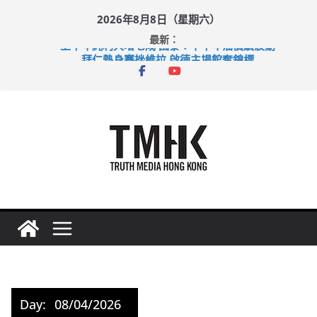
Skip
2026年8月8日（星期六）
to
最新：
content
上半年純利大增七成 國泰：下半年油價續波動
拜仁熱身賽挫維拉 啟德主場館奪錦標
性罪行修例獲九成支持 鄧炳強：爭取今屆任期內完成立法
涉造假公屋富戶申報表 倉管員准保釋候訊
足球盛會次場激戰 祖雲達斯挫車路士
Day:
08/04/2026