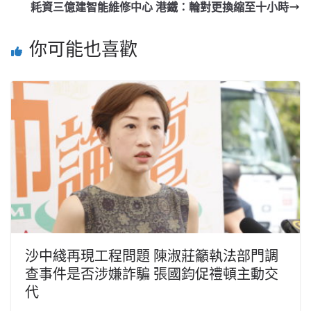
耗資三億建智能維修中心 港鐵：輪對更換縮至十小時
你可能也喜歡
沙中綫再現工程問題 陳淑莊籲執法部門調
查事件是否涉嫌詐騙 張國鈞促禮頓主動交
代