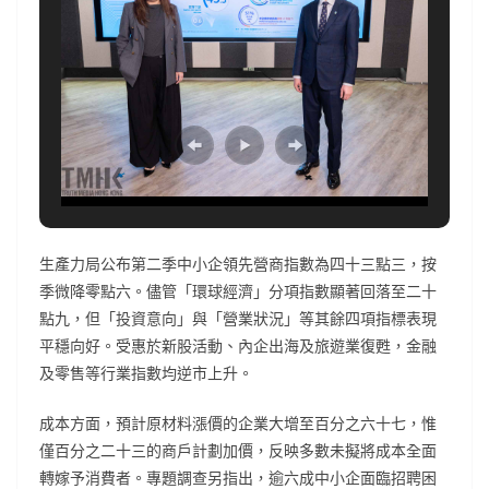
生產力局公布第二季中小企領先營商指數為四十三點三，按
季微降零點六。儘管「環球經濟」分項指數顯著回落至二十
點九，但「投資意向」與「營業狀況」等其餘四項指標表現
平穩向好。受惠於新股活動、內企出海及旅遊業復甦，金融
及零售等行業指數均逆市上升。
成本方面，預計原材料漲價的企業大增至百分之六十七，惟
僅百分之二十三的商戶計劃加價，反映多數未擬將成本全面
轉嫁予消費者。專題調查另指出，逾六成中小企面臨招聘困