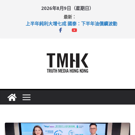
Skip
2026年8月9日（星期日）
to
最新：
content
上半年純利大增七成 國泰：下半年油價續波動
拜仁熱身賽挫維拉 啟德主場館奪錦標
性罪行修例獲九成支持 鄧炳強：爭取今屆任期內完成立法
涉造假公屋富戶申報表 倉管員准保釋候訊
足球盛會次場激戰 祖雲達斯挫車路士