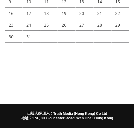
9
10
11
12
13
14
15
16
17
18
19
20
21
22
23
24
25
26
27
28
29
30
31
出版人/承印人：Truth Media (Hong Kong) Co Ltd
地址：17/F, 80 Gloucester Road, Wan Chai, Hong Kong