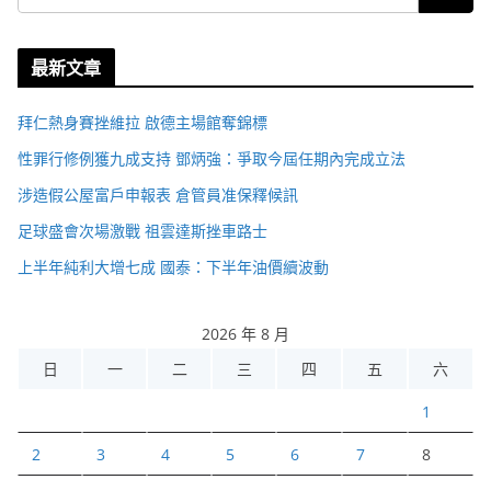
最新文章
拜仁熱身賽挫維拉 啟德主場館奪錦標
性罪行修例獲九成支持 鄧炳強：爭取今屆任期內完成立法
涉造假公屋富戶申報表 倉管員准保釋候訊
足球盛會次場激戰 祖雲達斯挫車路士
上半年純利大增七成 國泰：下半年油價續波動
2026 年 8 月
日
一
二
三
四
五
六
1
2
3
4
5
6
7
8