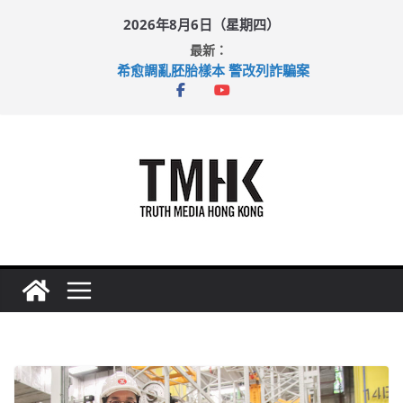
Skip
2026年8月6日（星期四）
to
最新：
content
希愈調亂胚胎樣本 警改列詐騙案
足球盛會次場激戰 祖雲達斯挫車路士
上半年純利大增七成 國泰：下半年油價續波動
上半年車禍奪六十三命 警方：下週起嚴打交通違例
巴士非禮女學生 六旬漢判囚四月