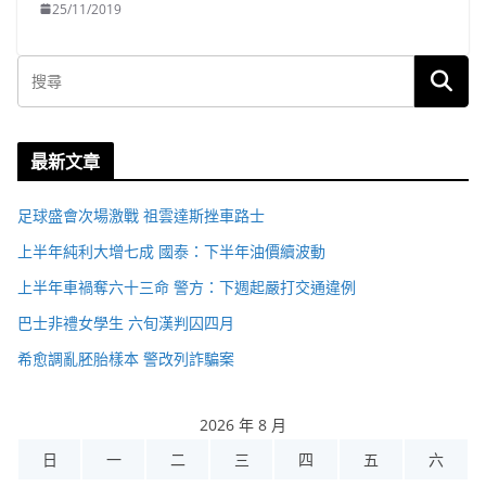
25/11/2019
最新文章
足球盛會次場激戰 祖雲達斯挫車路士
上半年純利大增七成 國泰：下半年油價續波動
上半年車禍奪六十三命 警方：下週起嚴打交通違例
巴士非禮女學生 六旬漢判囚四月
希愈調亂胚胎樣本 警改列詐騙案
2026 年 8 月
日
一
二
三
四
五
六