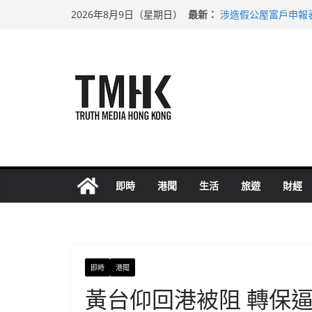
Skip
最新：
涉造假公屋富戶申報
2026年8月9日（星期日）
to
目標九月發表首個五
黃大仙上邨發生企圖
content
拜仁熱身賽挫維拉 
性罪行修例獲九成支
即時
港聞
生活
旅遊
財經
即時
港聞
黃台仰回港被阻 轉保