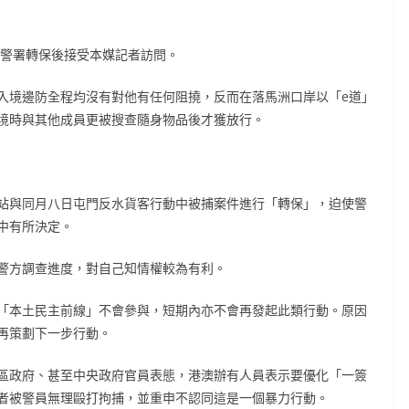
青山警署轉保後接受本媒記者訪問。
入境邊防全程均沒有對他有任何阻撓，反而在落馬洲口岸以「e道」
境時與其他成員更被搜查隨身物品後才獲放行。
站與同月八日屯門反水貨客行動中被捕案件進行「轉保」，迫使警
中有所決定。
警方調查進度，對自己知情權較為有利。
「本土民主前線」不會參與，短期內亦不會再發起此類行動。原因
再策劃下一步行動。
區政府、甚至中央政府官員表態，港澳辦有人員表示要優化「一簽
者被警員無理毆打拘捕，並重申不認同這是一個暴力行動。