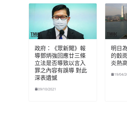
政府：《眾新聞》報
明日
導鄧炳強回應廿三條
的穀雨
立法是否導致以言入
炎熱
罪之內容有誤導 對此
19/04/2
深表遺憾
09/10/2021