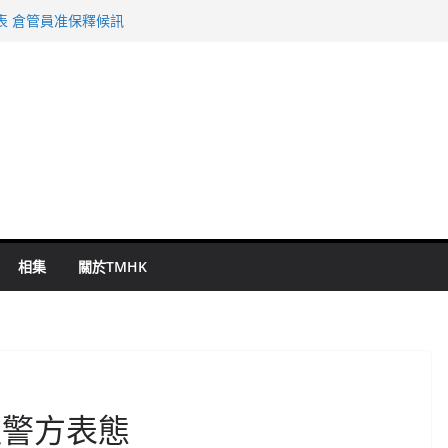
表 倉管員准保釋候訊
年規劃 李家超：研設機構代辦樓宇維修
謀殺及自殺案 警方：疑兇斬傷鄰居後墮亡
啟德主場館奪錦標
持 鄧炳強：爭取今屆任期內完成立法
相集
關於TMHK
逼警方表態