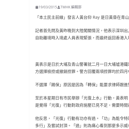
19/03/2015
TMHK 編輯部
「本土民主前線」發言人黃台仰 Ray 是日黃昏在
記者首先問及黃昨晚到大陸闖關情況，他表示深圳出
自助離境時入境處人員表現緊張，而最終返回香港入
黃表示是日於大埔及青山警署就二月一日大埔墟港鐵
方選擇檢控或撤銷控罪。警方回覆兩項控罪均於四月
不選擇「踢保」原因是因為「轉保」能要求律師跟進
至於本星期日有市民舉辦「光復上水」行動，黃表明
是覺得「光復」行動對政府施壓已見不足，需要時間
他反思，「光復」行動有功亦有過。「功」為能令特
多行」及嘗試封頂。「過」則為痛心看到那麼多示威