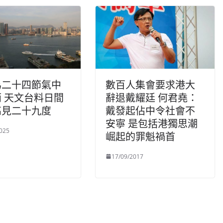
為二十四節氣中
數百人集會要求港大
 天文台料日間
辭退戴耀廷 何君堯：
高見二十九度
戴發起佔中令社會不
安寧 是包括港獨思潮
025
崛起的罪魁禍首
17/09/2017