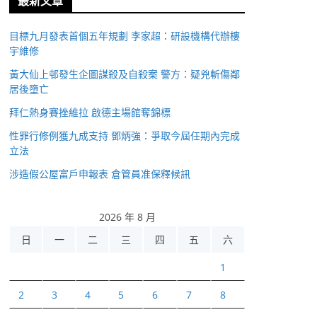
最新文章
目標九月發表首個五年規劃 李家超：研設機構代辦樓
宇維修
黃大仙上邨發生企圖謀殺及自殺案 警方：疑兇斬傷鄰
居後墮亡
拜仁熱身賽挫維拉 啟德主場館奪錦標
性罪行修例獲九成支持 鄧炳強：爭取今屆任期內完成
立法
涉造假公屋富戶申報表 倉管員准保釋候訊
2026 年 8 月
日
一
二
三
四
五
六
1
2
3
4
5
6
7
8