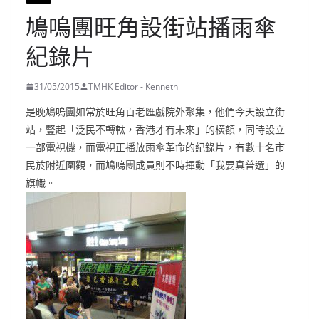
鳩嗚團旺角設街站播雨傘
紀錄片
31/05/2015
TMHK Editor - Kenneth
是晚鳩嗚團如常於旺角百老匯戲院外聚集，他們今天設立街
站，豎起「泛民不轉軚，香港才有未來」的橫額，同時設立
一部電視機，而電視正播放雨傘革命的紀錄片，有數十名市
民於附近圍觀，而鳩嗚團成員則不時揮動「我要真普選」的
旗幟。