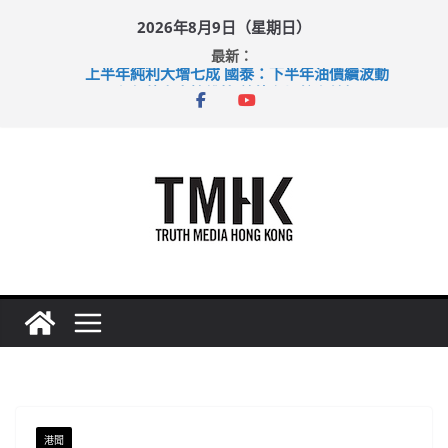
Skip
2026年8月9日（星期日）
to
最新：
content
上半年純利大增七成 國泰：下半年油價續波動
拜仁熱身賽挫維拉 啟德主場館奪錦標
性罪行修例獲九成支持 鄧炳強：爭取今屆任期內完成立法
涉造假公屋富戶申報表 倉管員准保釋候訊
足球盛會次場激戰 祖雲達斯挫車路士
港聞