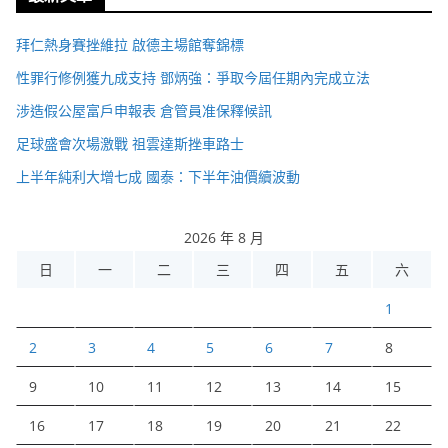
拜仁熱身賽挫維拉 啟德主場館奪錦標
性罪行修例獲九成支持 鄧炳強：爭取今屆任期內完成立法
涉造假公屋富戶申報表 倉管員准保釋候訊
足球盛會次場激戰 祖雲達斯挫車路士
上半年純利大增七成 國泰：下半年油價續波動
2026 年 8 月
日
一
二
三
四
五
六
1
2
3
4
5
6
7
8
9
10
11
12
13
14
15
16
17
18
19
20
21
22