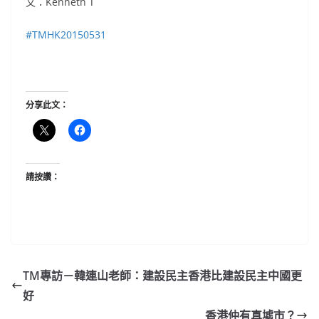
文：Kenneth T
‪#‎
TMHK20150531‬
分享此文：
請按讚：
TM專訪－韓連山老師：建設民主香港比建設民主中國更
好
香港仲有真墟市？