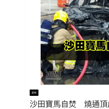
即時
沙田寶馬自焚 燒通頂