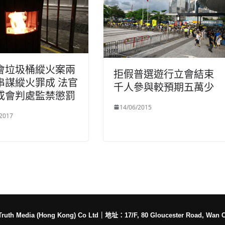
會垃圾桶縱火案兩
拒假普選遊行立會結束
串謀縱火罪成 法官
千人參與較預期五萬少
或會判處監禁懲罰
14/06/2015
/2017
h Media (Hong Kong) Co Ltd
｜
地址：17/F, 80 Gloucester Road, Wan 