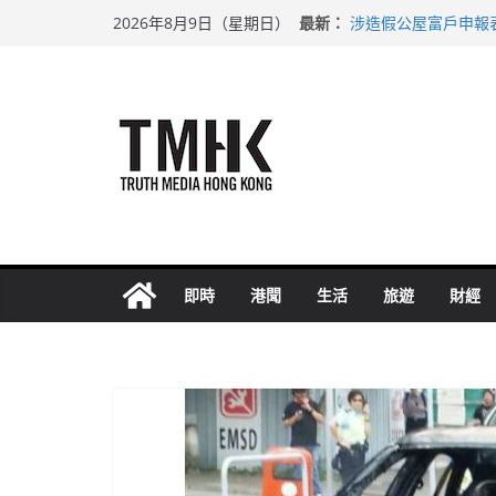
Skip
最新：
涉造假公屋富戶申報
2026年8月9日（星期日）
to
目標九月發表首個五
黃大仙上邨發生企圖
content
拜仁熱身賽挫維拉 
性罪行修例獲九成支
即時
港聞
生活
旅遊
財經