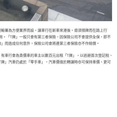
運輸署為方便業界而設，讓車行在新車來港後，毋須領牌而在路上行
用。「T牌」一般只會有第三者保險，因保險公司不會提供全保，即不
牌」而造成任何意外，保險公司會將連第三者保險亦不作賠償。
，有車行會為貴價車的車主以數百元出租「T牌」，以逃避首次登記稅、
T牌」汽車仍處於「零手車」，汽車價值於轉讓時亦可保持車價，更可