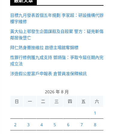
最新文章
目標九月發表首個五年規劃 李家超：研設機構代辦
樓宇維修
黃大仙上邨發生企圖謀殺及自殺案 警方：疑兇斬傷
鄰居後墮亡
拜仁熱身賽挫維拉 啟德主場館奪錦標
性罪行修例獲九成支持 鄧炳強：爭取今屆任期內完
成立法
涉造假公屋富戶申報表 倉管員准保釋候訊
2026 年 8 月
日
一
二
三
四
五
六
1
2
3
4
5
6
7
8