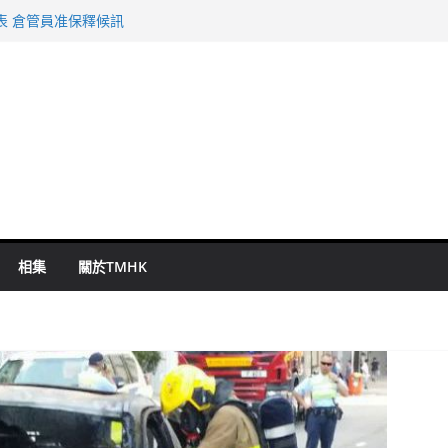
表 倉管員准保釋候訊
年規劃 李家超：研設機構代辦樓宇維修
謀殺及自殺案 警方：疑兇斬傷鄰居後墮亡
啟德主場館奪錦標
持 鄧炳強：爭取今屆任期內完成立法
相集
關於TMHK