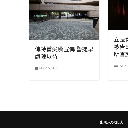
立法
被告
傳特首尖嘴宣傳 警提早
明言
嚴陣以待
02/03
24/04/2015
出版人/承印人：Trut