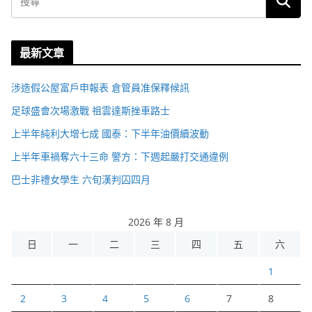
最新文章
涉造假公屋富戶申報表 倉管員准保釋候訊
足球盛會次場激戰 祖雲達斯挫車路士
上半年純利大增七成 國泰：下半年油價續波動
上半年車禍奪六十三命 警方：下週起嚴打交通違例
巴士非禮女學生 六旬漢判囚四月
2026 年 8 月
日
一
二
三
四
五
六
1
2
3
4
5
6
7
8