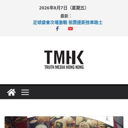
Skip
2026年8月7日（星期五）
to
最新：
content
涉造假公屋富戶申報表 倉管員准保釋候訊
足球盛會次場激戰 祖雲達斯挫車路士
上半年純利大增七成 國泰：下半年油價續波動
上半年車禍奪六十三命 警方：下週起嚴打交通違例
巴士非禮女學生 六旬漢判囚四月