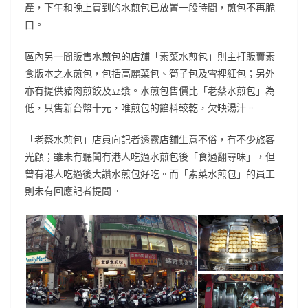
產，下午和晚上買到的水煎包已放置一段時間，煎包不再脆
口。
區內另一間販售水煎包的店舖「素菜水煎包」則主打販賣素
食版本之水煎包，包括高麗菜包、筍子包及雪裡紅包；另外
亦有提供豬肉煎餃及豆漿。水煎包售價比「老蔡水煎包」為
低，只售新台幣十元，唯煎包的餡料較乾，欠缺湯汁。
「老蔡水煎包」店員向記者透露店舖生意不俗，有不少旅客
光顧；雖未有聽聞有港人吃過水煎包後「食過翻尋味」，但
曾有港人吃過後大讚水煎包好吃。而「素菜水煎包」的員工
則未有回應記者提問。