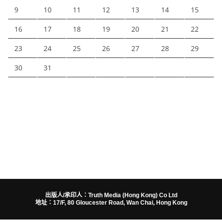
9
10
11
12
13
14
15
16
17
18
19
20
21
22
23
24
25
26
27
28
29
30
31
出版人/承印人：Truth Media (Hong Kong) Co Ltd
地址：17/F, 80 Gloucester Road, Wan Chai, Hong Kong