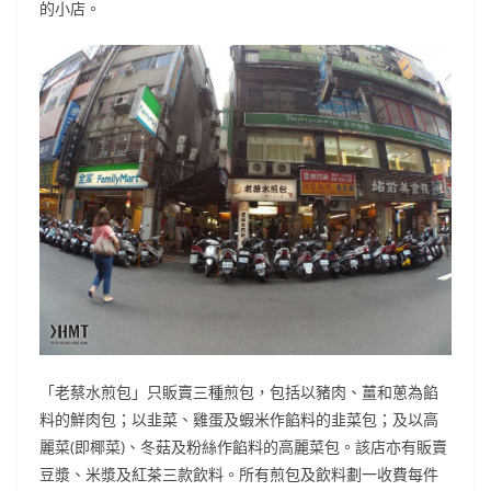
的小店。
「老蔡水煎包」只販賣三種煎包，包括以豬肉、薑和蔥為餡
料的鮮肉包；以韭菜、雞蛋及蝦米作餡料的韭菜包；及以高
麗菜(即椰菜)、冬菇及粉絲作餡料的高麗菜包。該店亦有販賣
豆漿、米漿及紅茶三款飲料。所有煎包及飲料劃一收費每件