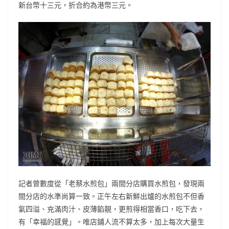
新台幣十三元，折合約為港幣三元。
記者曾數度從「老蔡水煎包」兩間分店購買水煎包，發現兩
間分店的水準尚算一致。正午左右新鮮出爐的水煎包不但香
氣四溢、充滿肉汁、皮薄餡靚，更煎得相當香口，吃下去，
有「幸福的感覺」。唯店鋪人流不算太多，加上每次大量生