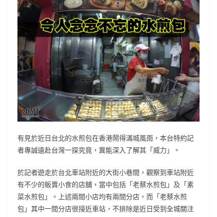
有見於近日台北的水煎包在香港鬧得滿城風雨，本台特約記
者專誠遠赴台灣一探究竟，冀能深入了解其「威力」。
於記者遊走於台北車站附近的大街小巷間，觀察到車站附近
有不少的販賣小食的店舖，當中包括「老蔡水煎包」及「素
菜水煎包」。上述兩間小店均有兩間分店，而「老蔡水煎
包」其中一間分店很接近車站，不排除是近日受到全城關注