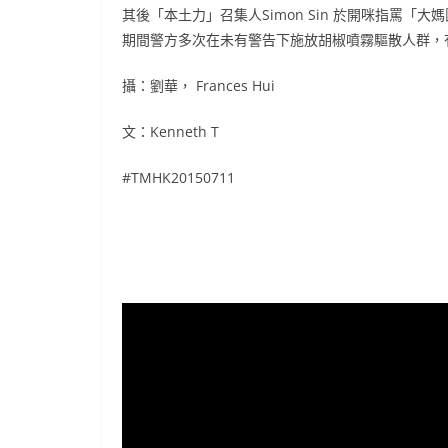
其後「本土力」召集人Simon Sin 於開咪指罵
期間警方多次在未有警告下施放胡椒噴霧驅散人群，
攝：劉華， Frances Hui
文：Kenneth T
#TMHK20150711