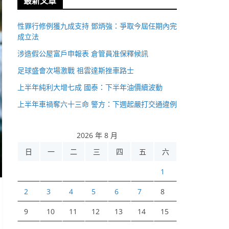
最新文章
性罪行修例獲九成支持 鄧炳強：爭取今屆任期內完
成立法
涉造假公屋富戶申報表 倉管員准保釋候訊
足球盛會次場激戰 祖雲達斯挫車路士
上半年純利大增七成 國泰：下半年油價續波動
上半年車禍奪六十三命 警方：下週起嚴打交通違例
2026 年 8 月
日
一
二
三
四
五
六
1
2
3
4
5
6
7
8
9
10
11
12
13
14
15