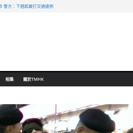
命 警方：下週起嚴打交通違例
持 鄧炳強：爭取今屆任期內完成立法
表 倉管員准保釋候訊
祖雲達斯挫車路士
 國泰：下半年油價續波動
相集
關於TMHK