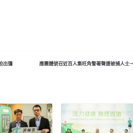
迫出彌
應團體號召近百人集旺角警署聲援被捕人士