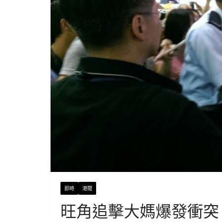
即時
港聞
旺角追擊大媽爆發衝突