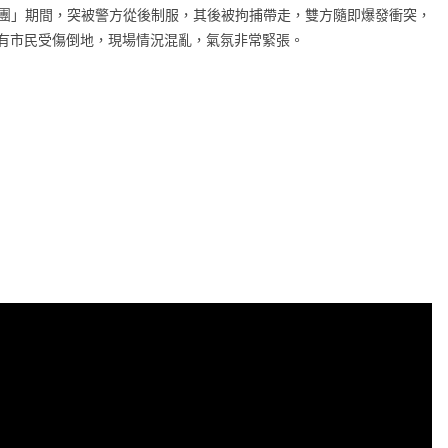
「大媽團」期間，突被警方從後制服，其後被拘捕帶走，雙方隨即爆發衝突，
有市民受傷倒地，現場情況混亂，氣氛非常緊張。