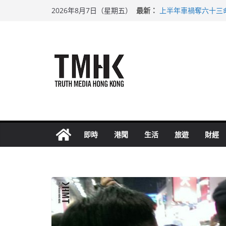
Skip
最新：
上半年車禍奪六十三
2026年8月7日（星期五）
to
性罪行修例獲九成支
涉造假公屋富戶申報
content
足球盛會次場激戰 
上半年純利大增七成
即時
港聞
生活
旅遊
財經