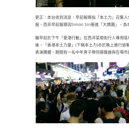
更正：本台收到消息，早前報導指「本土力」召集人Si
服，而非早前報導因Simon Sin衝進「大媽團」，
繼早前於下午「愛港行動」在西洋菜南街行人專用區舉
後，「香港本土力量」(下稱本土力)亦於晚上進行
表演團體，期間有一名中年男子帶同揚聲器與在場市