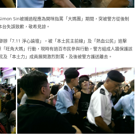
mon Sin被捕過程應為開咪指罵「大媽團」期間，突被警方從後制
為本台失誤致歉，敬希見諒。
辦「7.11 淨心論壇」，被「本土民主前線」及「熱血公民」追擊
追擊「旺角大媽」行動，現時有過百市民參與行動，警方組成人牆保護該
民及「本土力」成員展開激烈對罵，及後被警方護送離去。