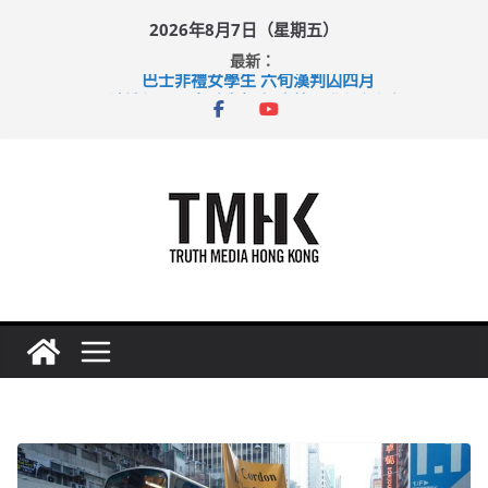
Skip
2026年8月7日（星期五）
to
最新：
content
巴士非禮女學生 六旬漢判囚四月
涉造假公屋富戶申報表 倉管員准保釋候訊
足球盛會次場激戰 祖雲達斯挫車路士
上半年純利大增七成 國泰：下半年油價續波動
上半年車禍奪六十三命 警方：下週起嚴打交通違例