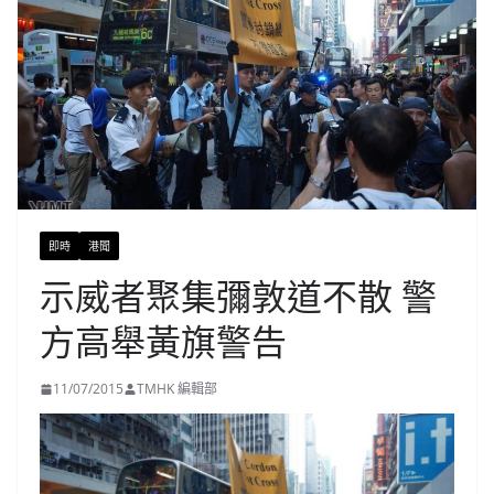
即時
港聞
示威者聚集彌敦道不散 警
方高舉黃旗警告
11/07/2015
TMHK 編輯部