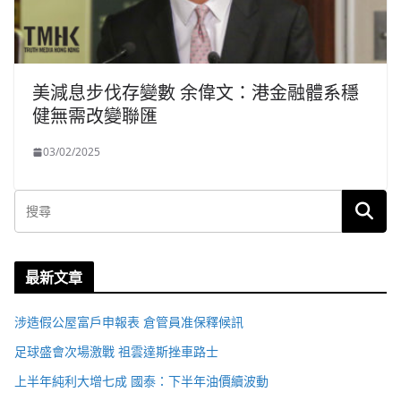
美減息步伐存變數 余偉文：港金融體系穩
健無需改變聯匯
03/02/2025
最新文章
涉造假公屋富戶申報表 倉管員准保釋候訊
足球盛會次場激戰 祖雲達斯挫車路士
上半年純利大增七成 國泰：下半年油價續波動