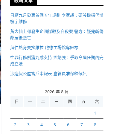
最新文章
目標九月發表首個五年規劃 李家超：研設機構代辦
樓宇維修
黃大仙上邨發生企圖謀殺及自殺案 警方：疑兇斬傷
鄰居後墮亡
拜仁熱身賽挫維拉 啟德主場館奪錦標
性罪行修例獲九成支持 鄧炳強：爭取今屆任期內完
成立法
涉造假公屋富戶申報表 倉管員准保釋候訊
2026 年 8 月
日
一
二
三
四
五
六
1
2
3
4
5
6
7
8