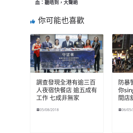
血：聽唔到，大聲啲
你可能也喜歡
調查發現全港有逾三百
防暴
人夜宿快餐店 逾五成有
你si
工作 七成非無家
間店
05/08/2018
06/05