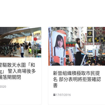
警驅散天水圍「和
ng」 警入商場後多
新晉組織積極取市民提
舖落閘關閉
名 部分表明將拒簽確認
書
/2020
17/07/2016