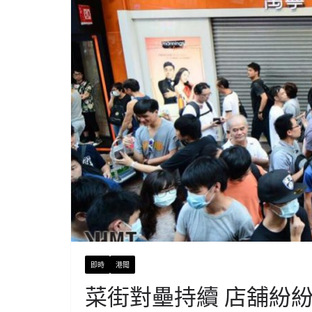
即時
港聞
菜街對壘持續 店舖紛