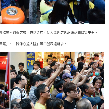
囂指罵。附近店舖，包括金店、個人護理店均紛紛落閘以策安全。
產黨」、「陳淨心返大陸」等口號表達訴求。