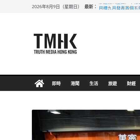
Skip
最新：
涉造假公屋富戶申報
2026年8月9日（星期日）
to
目標九月發表首個五
黃大仙上邨發生企圖
content
拜仁熱身賽挫維拉 
性罪行修例獲九成支
即時
港聞
生活
旅遊
財經