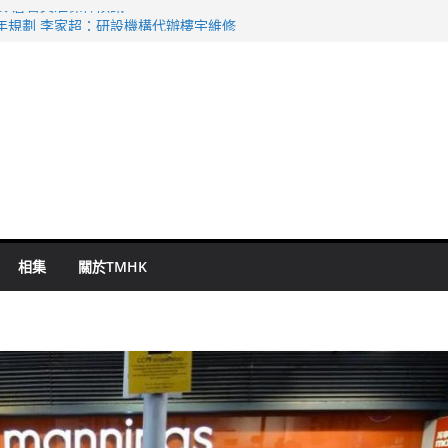
表 倉管員准保釋候訊
年規劃 李家超：研設機構代辦樓宇維修
謀殺及自殺案 警方：疑兇斬傷鄰居後墮亡
啟德主場館奪錦標
持 鄧炳強：爭取今屆任期內完成立法
相集
關於TMHK