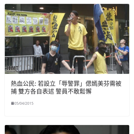
熱血公民: 若設立「辱警罪」偲嫣美芬需被
捕 雙方各自表述 警員不敢鬆懈
05/04/2015