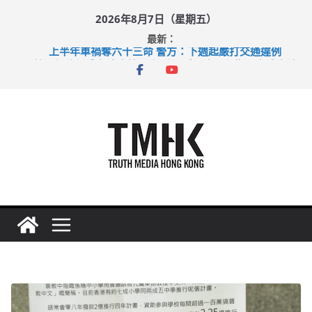
Skip
2026年8月7日（星期五）
to
最新：
content
上半年車禍奪六十三命 警方：下週起嚴打交通違例
性罪行修例獲九成支持 鄧炳強：爭取今屆任期內完成立法
涉造假公屋富戶申報表 倉管員准保釋候訊
足球盛會次場激戰 祖雲達斯挫車路士
上半年純利大增七成 國泰：下半年油價續波動