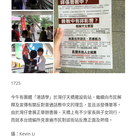
1725
今午有團體「港語學」於灣仔天橋擺設街站，繼續向市民解
釋及宣傳有關反對普通話教中文的理念，並且派發傳單等。
由於灣仔會展正舉辦書展，天橋上有不少家長與子女同行，
而就本台總編所見普遍市民對該街站反應正面及熱情。
攝：Kevin Li