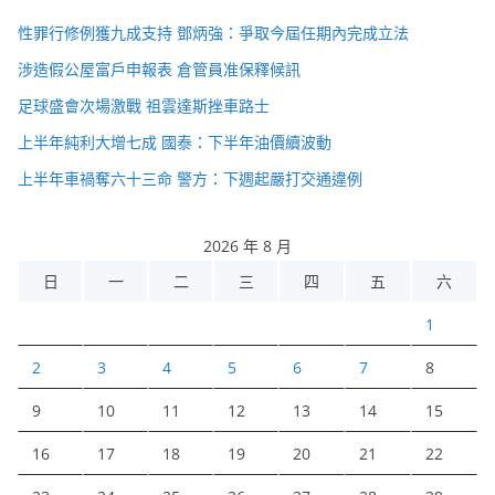
性罪行修例獲九成支持 鄧炳強：爭取今屆任期內完成立法
涉造假公屋富戶申報表 倉管員准保釋候訊
足球盛會次場激戰 祖雲達斯挫車路士
上半年純利大增七成 國泰：下半年油價續波動
上半年車禍奪六十三命 警方：下週起嚴打交通違例
2026 年 8 月
日
一
二
三
四
五
六
1
2
3
4
5
6
7
8
9
10
11
12
13
14
15
16
17
18
19
20
21
22