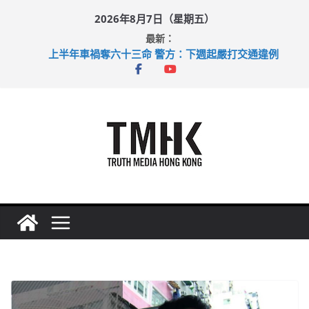
Skip
2026年8月7日（星期五）
to
最新：
content
上半年車禍奪六十三命 警方：下週起嚴打交通違例
性罪行修例獲九成支持 鄧炳強：爭取今屆任期內完成立法
涉造假公屋富戶申報表 倉管員准保釋候訊
足球盛會次場激戰 祖雲達斯挫車路士
上半年純利大增七成 國泰：下半年油價續波動