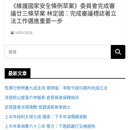
《維護國家安全條例草案》委員會完成審
議廿三條草案 林定國：完成審議標誌著立
法工作邁進重要一步
14/03/2024
最新文章
性罪行修例獲九成支持 鄧炳強：爭取今屆任期內完成立法
涉造假公屋富戶申報表 倉管員准保釋候訊
足球盛會次場激戰 祖雲達斯挫車路士
上半年純利大增七成 國泰：下半年油價續波動
上半年車禍奪六十三命 警方：下週起嚴打交通違例