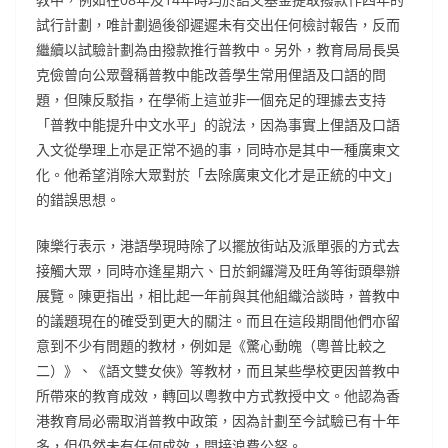
試行計劃，唯計劃過後卻遲遲未有交出任何檢討報告，反而
繼續以試驗計劃為由撥款推行普教中。另外，教育局局長吳
克儉曾向公眾聲稱普教中能改善學生常用俚語及口語的問
題，但陳反駁指，在學術上這並非一個充足的理據去支持
「普教中能提升中文水平」的說法，因為事實上俚語及口語
入文從學理上亦是正常不過的事，同時亦是其中一種廣東文
化。他希望消除大眾對於「去除廣東文化才是正統的中文」
的錯誤思想。
陳樂行表示，港語學現時除了以擺放街站及派單張的方式去
接觸大眾，同時亦逢星期六、日於銅鑼灣及旺角等街頭舉辦
展覽。陳更指出，相比起一年前與其他組織洽談時，普教中
的議題現在的確受到更大的關注。而且在這段期間他們亦留
意到不少有問題的教材，例如是《驚心動魄（粵普比較之
二）》、《語文雙女俠》等教材，而且某些學校更因普教中
所帶來的教育成效，轉回以粵教中方式教授中文。他認為香
港教育局必需取消普教中政策，因為計劃至今試驗已有十年
多，但仍然未有任何成效，間接浪費公帑。