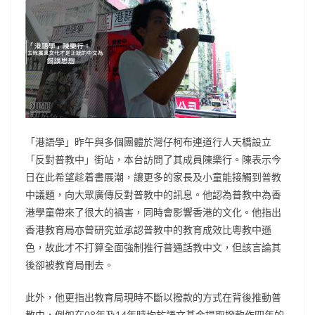
「港語學」昨午與多個團體於灣仔柯布連道行人天橋設立
「反對普教中」街站，本台訪問了其成員陳樂行。陳表示今
日在此希望趁着書展潮，讓更多的家長及小童能接觸到普教
中議題，向大眾廣傳反對普教中的訊息。他認為普教中為香
港學童帶來了很大的禍害，同時會影響香港的文化。他指出
香港教育局亦曾研究並承認普教中的教育成效比粵教中遜
色，故此才不打算全面強制推行普通話教中文，但該言論其
後卻被教育局刪去。
此外，他更指出教育局現時不斷以撥款的方式在背後推動普
教中，例如在08年及14年時均於語文基金提取撥款作四年的