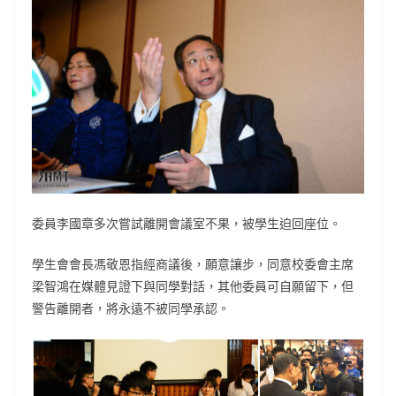
委員李國章多次嘗試離開會議室不果，被學生迫回座位。
學生會會長馮敬恩指經商議後，願意讓步，同意校委會主席
梁智鴻在媒體見證下與同學對話，其他委員可自願留下，但
警告離開者，將永遠不被同學承認。