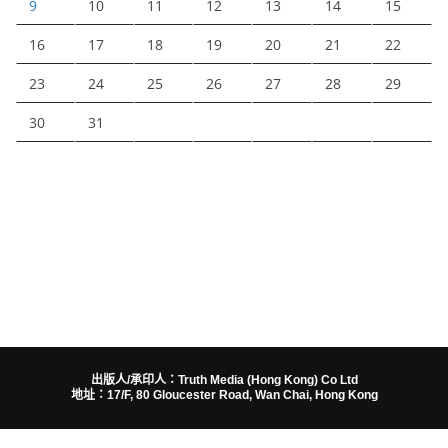
9
10
11
12
13
14
15
16
17
18
19
20
21
22
23
24
25
26
27
28
29
30
31
出版人/承印人：Truth Media (Hong Kong) Co Ltd
地址：17/F, 80 Gloucester Road, Wan Chai, Hong Kong