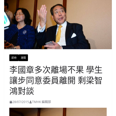
即時
港聞
李國章多次離場不果 學生
讓步同意委員離開 剩梁智
鴻對談
28/07/2015
TMHK 編輯部