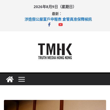
Skip
2026年8月9日（星期日）
to
最新：
content
涉造假公屋富戶申報表 倉管員准保釋候訊
目標九月發表首個五年規劃 李家超：研設機構代辦樓宇維修
黃大仙上邨發生企圖謀殺及自殺案 警方：疑兇斬傷鄰居後墮亡
拜仁熱身賽挫維拉 啟德主場館奪錦標
性罪行修例獲九成支持 鄧炳強：爭取今屆任期內完成立法