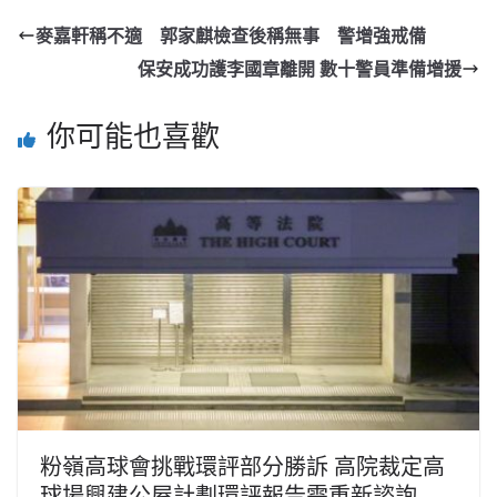
麥嘉軒稱不適 郭家麒檢查後稱無事 警增強戒備
保安成功護李國章離開 數十警員準備增援
你可能也喜歡
粉嶺高球會挑戰環評部分勝訴 高院裁定高
球場興建公屋計劃環評報告需重新諮詢