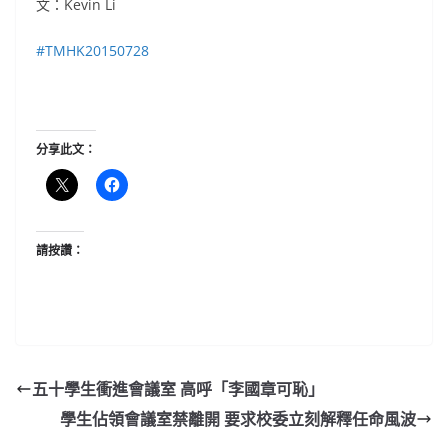
文：Kevin Li
‪#‎
TMHK20150728‬
分享此文：
請按讚：
五十學生衝進會議室 高呼「李國章可恥」
學生佔領會議室禁離開 要求校委立刻解釋任命風波