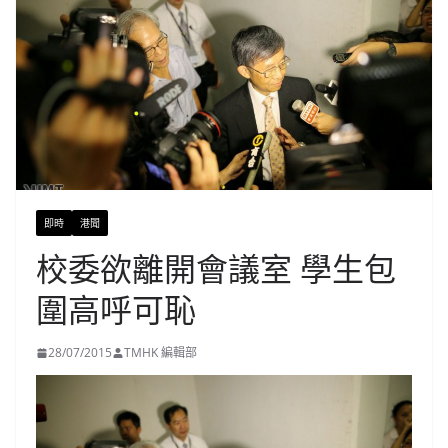
即時
港聞
校委欲離開會議室 學生包
圍高呼可恥
28/07/2015
TMHK 編輯部