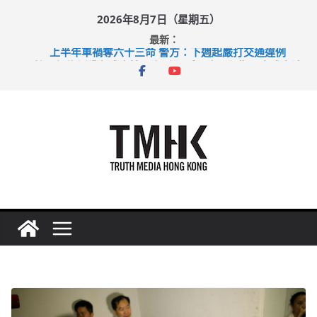
Skip
2026年8月7日（星期五）
to
最新：
content
上半年車禍奪六十三命 警方：下週起嚴打交通違例
性罪行修例獲九成支持 鄧炳強：爭取今屆任期內完成立法
涉造假公屋富戶申報表 倉管員准保釋候訊
足球盛會次場激戰 祖雲達斯挫車路士
上半年純利大增七成 國泰：下半年油價續波動