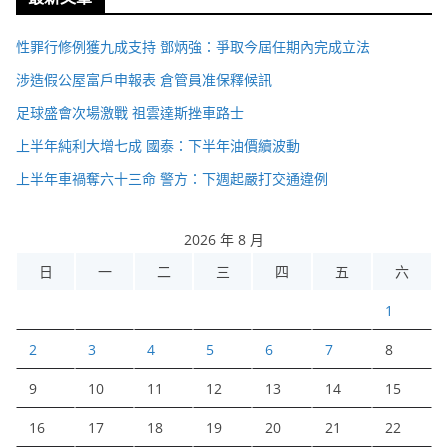
性罪行修例獲九成支持 鄧炳強：爭取今屆任期內完成立法
涉造假公屋富戶申報表 倉管員准保釋候訊
足球盛會次場激戰 祖雲達斯挫車路士
上半年純利大增七成 國泰：下半年油價續波動
上半年車禍奪六十三命 警方：下週起嚴打交通違例
2026 年 8 月
日
一
二
三
四
五
六
1
2
3
4
5
6
7
8
9
10
11
12
13
14
15
16
17
18
19
20
21
22