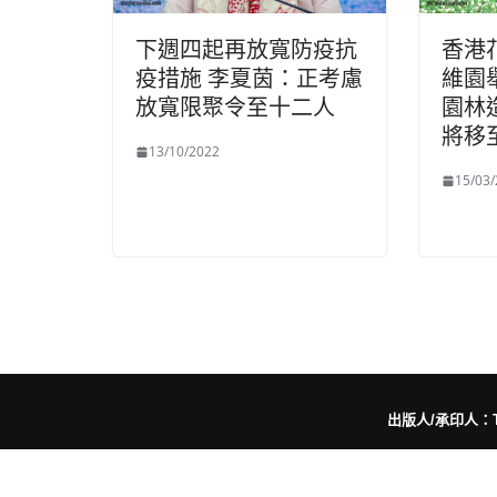
下週四起再放寬防疫抗
香港
疫措施 李夏茵：正考慮
維園
放寬限聚令至十二人
園林
將移
13/10/2022
15/03
出版人/承印人：Trut