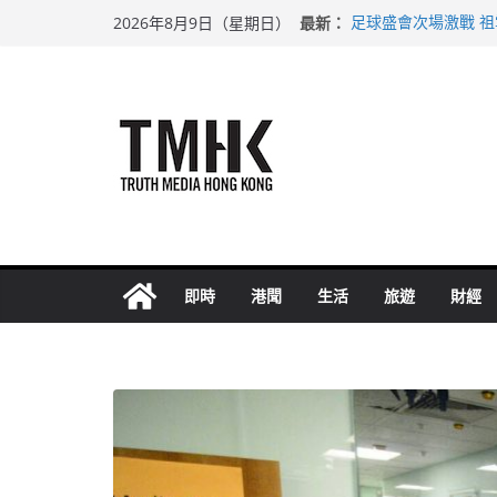
Skip
最新：
足球盛會次場激戰 
2026年8月9日（星期日）
to
黃大仙上邨發生企圖
拜仁熱身賽挫維拉 
content
性罪行修例獲九成支
涉造假公屋富戶申報
即時
港聞
生活
旅遊
財經