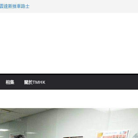
祖雲達斯挫車路士
謀殺及自殺案 警方：疑兇斬傷鄰居後墮亡
啟德主場館奪錦標
持 鄧炳強：爭取今屆任期內完成立法
表 倉管員准保釋候訊
相集
關於TMHK