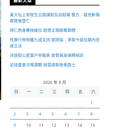
最新文章
黃大仙上邨發生企圖謀殺及自殺案 警方：疑兇斬傷
鄰居後墮亡
拜仁熱身賽挫維拉 啟德主場館奪錦標
性罪行修例獲九成支持 鄧炳強：爭取今屆任期內完
成立法
涉造假公屋富戶申報表 倉管員准保釋候訊
足球盛會次場激戰 祖雲達斯挫車路士
2026 年 8 月
日
一
二
三
四
五
六
1
2
3
4
5
6
7
8
9
10
11
12
13
14
15