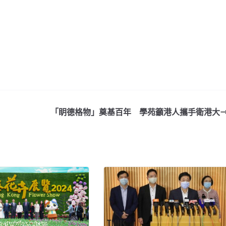
「眀德格物」奠基百年 學苑籲港人攜手衛港大