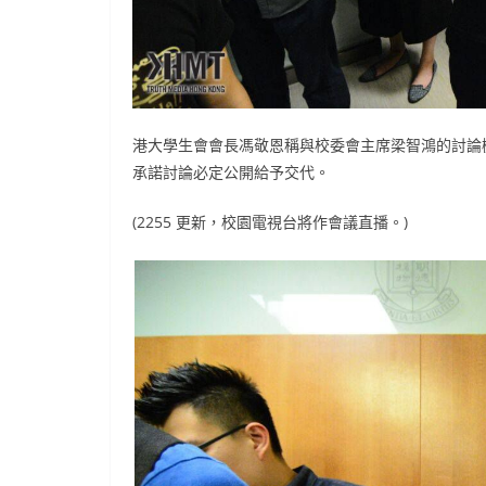
港大學生會會長馮敬恩稱與校委會主席梁智鴻的討論
承諾討論必定公開給予交代。
(2255 更新，校園電視台將作會議直播。)