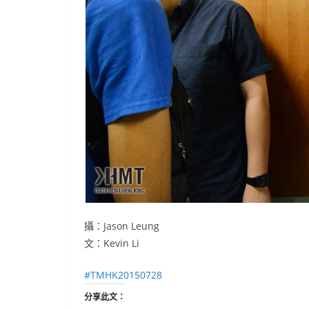
攝：Jason Leung
文：Kevin Li
‪#‎
TMHK20150728‬
分享此文：