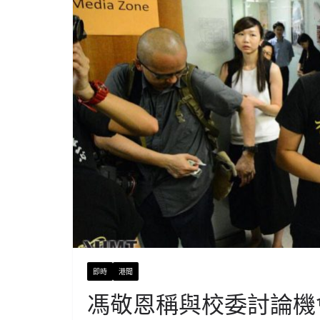
即時
港聞
馮敬恩稱與校委討論機