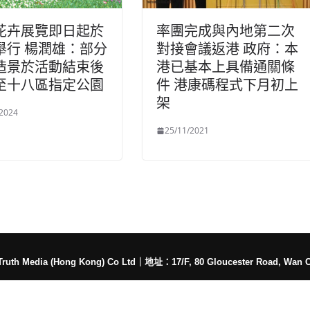
花卉展覽即日起於
率團完成與內地第二次
舉行 楊潤雄：部分
對接會議返港 政府：本
造景於活動結束後
港已基本上具備通關條
至十八區指定公園
件 港康碼程式下月初上
架
/2024
25/11/2021
h Media (Hong Kong) Co Ltd
｜
地址：17/F, 80 Gloucester Road, Wan 