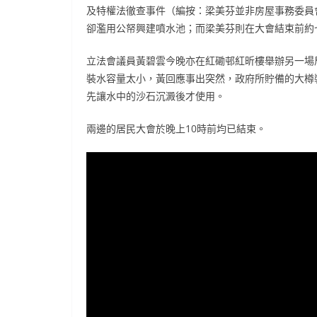
及特權法徹查事件（編按：梁美芬並非房屋事務委員
卻濫用公帑興建噴水池；而梁美芬則在大會結束前約
立法會議員黃碧雲今晚亦在紅磡邨紅昕樓舉辦另一場
裝水容量太小，黃回應事出突然，政府所貯備的大樽
先讓水中的沙石沉澱後才使用。
兩邊的居民大會於晚上10時前均已結束。