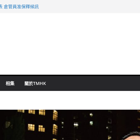
表 倉管員准保釋候訊
年規劃 李家超：研設機構代辦樓宇維修
謀殺及自殺案 警方：疑兇斬傷鄰居後墮亡
啟德主場館奪錦標
持 鄧炳強：爭取今屆任期內完成立法
相集
關於TMHK