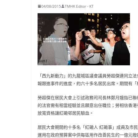
04/08/2015
TMHK Editor - KT
「西九新動力」的九龍城區議會議員勞超傑連同立法
報跟進事件的進度，約六十多名居民出席。期間有「
勞超傑在居民大會上引述政務司司長林鄭月娥指已聯
的法官需有相當經驗並且願意出任職位；勞相信香港
放寬資格讓紅磡邨居民驗血。
居民大會期間約十多名「紅磡人 紅磡事」成員及市
運用在政府預算案中供每區用作改善民生的一億元撥