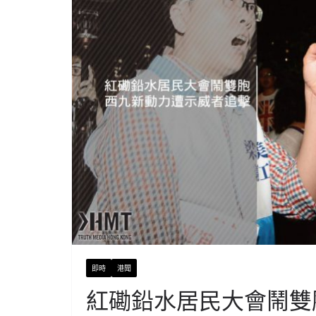
即時
港聞
紅磡鉛水居民大會鬧雙