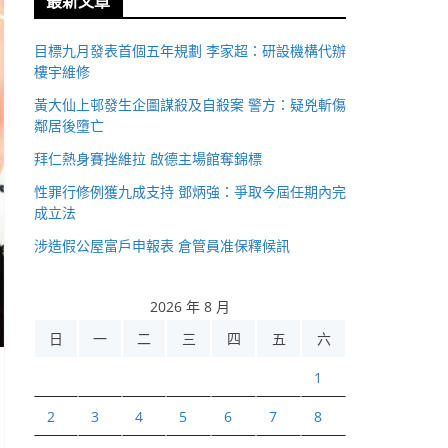
最新文章
目標九月發表首個五年規劃 李家超：研設機構代辦
樓宇維修
黃大仙上邨發生企圖謀殺及自殺案 警方：疑兇斬傷
鄰居後墮亡
拜仁熱身賽挫維拉 啟德主場館奪錦標
性罪行修例獲九成支持 鄧炳強：爭取今屆任期內完
成立法
涉造假公屋富戶申報表 倉管員准保釋候訊
2026 年 8 月
日
一
二
三
四
五
六
1
2
3
4
5
6
7
8