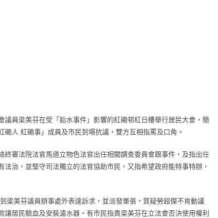
會議員梁美芬在受「鉛水事件」影響的紅磡邨紅日樓舉行居民大會，簡
紅磡人 紅磡事」成員及市民到場抗議，雙方互相指罵及口角。
絡終審法院法官馬道立物色法官出任相關調查委員會跟事件，及指出任
有法治，並堅守司法獨立的法官協助市民，又指希望政府能特事特辦，
民到梁美芬議員辦事處外表達訴求，並派發單張，質疑勞超傑不肯動議
款讓居民驗血及安裝濾水器。有市民指責梁美芬在立法會否決使用權利