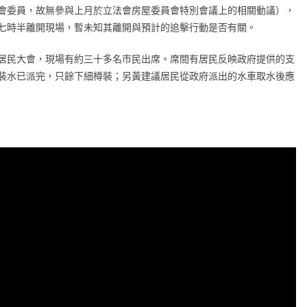
會委員，故無參與上月於立法會房屋委員會特別會議上的相關動議），
七時半離開現場，暫未知其離開與預計的追擊行動是否有關。
居民大會，現場有約三十多名市民出席。席間有居民反映政府提供的支
裝水已派完，只餘下細樽裝；另黃建議居民從政府派出的水車取水後應