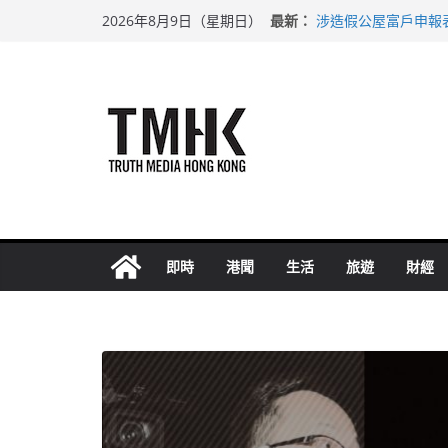
Skip
最新：
涉造假公屋富戶申報
2026年8月9日（星期日）
to
目標九月發表首個五
黃大仙上邨發生企圖
content
拜仁熱身賽挫維拉 
性罪行修例獲九成支
即時
港聞
生活
旅遊
財經