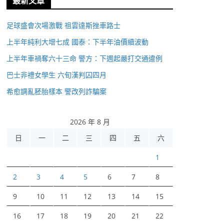
最新文章
足球盛會次場激戰 祖雲達斯挫車路士
上半年純利大增七成 國泰：下半年油價續波動
上半年車禍奪六十三命 警方：下週起嚴打交通違例
巴士非禮女學生 六旬漢判囚四月
希愈調亂胚胎樣本 警改列詐騙案
2026 年 8 月
日
一
二
三
四
五
六
1
2
3
4
5
6
7
8
9
10
11
12
13
14
15
16
17
18
19
20
21
22