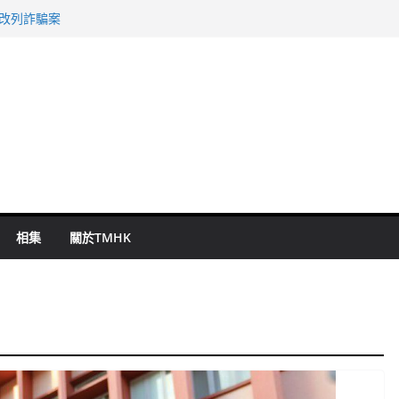
警改列詐騙案
祖雲達斯挫車路士
 國泰：下半年油價續波動
命 警方：下週起嚴打交通違例
旬漢判囚四月
相集
關於TMHK