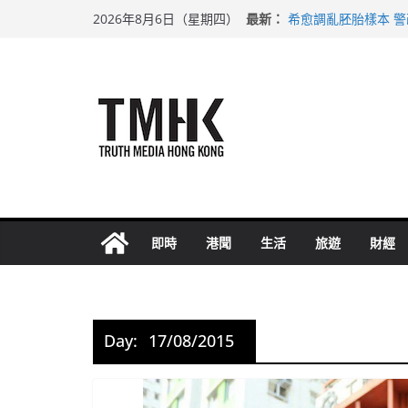
Skip
最新：
希愈調亂胚胎樣本 
2026年8月6日（星期四）
to
足球盛會次場激戰 
上半年純利大增七成
content
上半年車禍奪六十三
巴士非禮女學生 六
即時
港聞
生活
旅遊
財經
Day:
17/08/2015