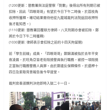
(1200更新：懲教署與法庭警察「對數」後得出所有刑期已被
扣除，因此「四眼哥哥」有望於今日下午二時後，於荔枝角
收押所獲釋。確切結果需待他從九龍城裁判法院返回收押所
後才能知悉。)
(1110更新: 懲教署回覆辯方律師，八天刑期亦會被扣除，鄭
將於今日下午二時獲釋)
(1030更新: 律師表示會扣除之前的十四天拘留期)
前「學生前線」成員，「四眼哥哥」鄭錦滿被指於去年平安
夜凌晨，於旺角亞皆老街阻撓警員執行職務，被控一項阻撓
正當執行職務警務人員罪。由於鄭違反保釋條件，於還柙十
四日及索取背景報告後今早提堂。
裁判官香淑嫻判決他即時入獄二十一日。