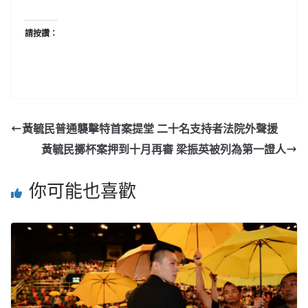
請按讚：
黃毓民普通襲擊特首案提堂 二十名支持者法院外聲援
黃毓民擲杯案押到十月再審 梁振英被列為第一證人
你可能也喜歡