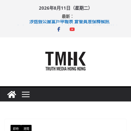
Skip
2026年8月11日（星期二）
to
最新：
content
涉造假公屋富戶申報表 倉管員准保釋候訊
目標九月發表首個五年規劃 李家超：研設機構代辦樓宇維修
黃大仙上邨發生企圖謀殺及自殺案 警方：疑兇斬傷鄰居後墮亡
拜仁熱身賽挫維拉 啟德主場館奪錦標
性罪行修例獲九成支持 鄧炳強：爭取今屆任期內完成立法
即時
港聞