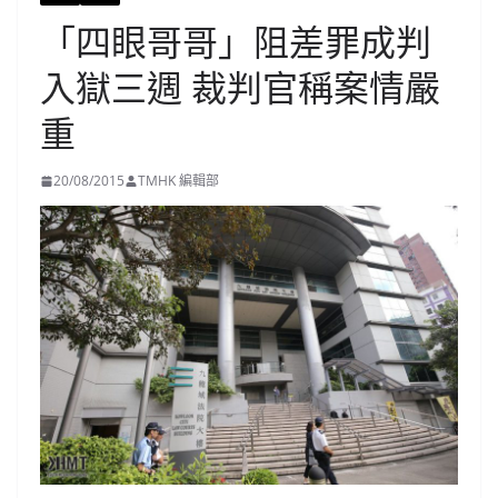
「四眼哥哥」阻差罪成判
入獄三週 裁判官稱案情嚴
重
20/08/2015
TMHK 編輯部