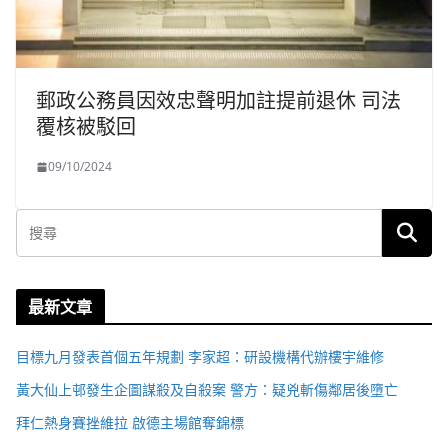
郵政公務員因效忠聲明加註提前退休 司法
覆核被駁回
09/10/2024
最新文章
目標九月發表首個五年規劃 李家超：研設機構代辦樓宇維修
黃大仙上邨發生企圖謀殺及自殺案 警方：疑兇斬傷鄰居後墮亡
拜仁熱身賽挫維拉 啟德主場館奪錦標