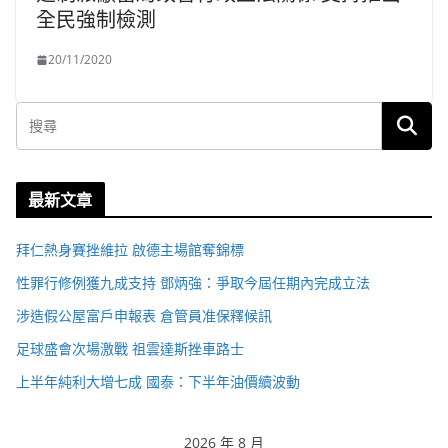
全民強制檢測
20/11/2020
最新文章
拜仁熱身賽挫維拉 啟德主場館奪錦標
性罪行修例獲九成支持 鄧炳強：爭取今屆任期內完成立法
涉造假公屋富戶申報表 倉管員准保釋候訊
足球盛會次場激戰 祖雲達斯挫車路士
上半年純利大增七成 國泰：下半年油價續波動
2026 年 8 月