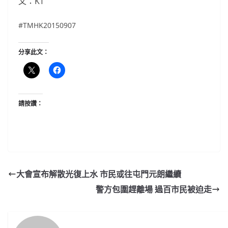
文：KT
‪#‎TMHK20150907
分享此文：
請按讚：
大會宣布解散光復上水 市民或往屯門元朗繼續
警方包圍趕離場 過百市民被迫走