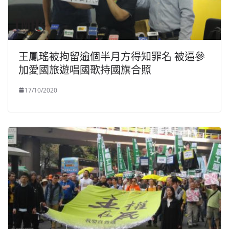
王鳳瑤被拘留逾個半月方得知罪名 被逼參
加愛國旅遊唱國歌持國旗合照
17/10/2020