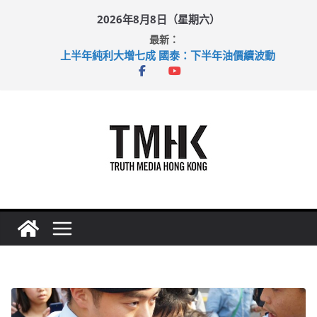
Skip
2026年8月8日（星期六）
to
最新：
content
上半年純利大增七成 國泰：下半年油價續波動
拜仁熱身賽挫維拉 啟德主場館奪錦標
性罪行修例獲九成支持 鄧炳強：爭取今屆任期內完成立法
涉造假公屋富戶申報表 倉管員准保釋候訊
足球盛會次場激戰 祖雲達斯挫車路士