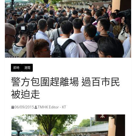
即時
港聞
警方包圍趕離場 過百市民
被迫走
06/09/2015
TMHK Editor - KT