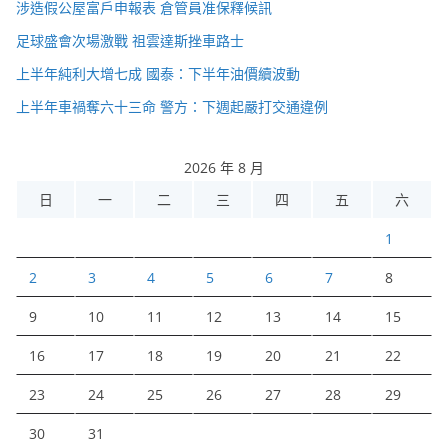
涉造假公屋富戶申報表 倉管員准保釋候訊
足球盛會次場激戰 祖雲達斯挫車路士
上半年純利大增七成 國泰：下半年油價續波動
上半年車禍奪六十三命 警方：下週起嚴打交通違例
2026 年 8 月
日
一
二
三
四
五
六
1
2
3
4
5
6
7
8
9
10
11
12
13
14
15
16
17
18
19
20
21
22
23
24
25
26
27
28
29
30
31