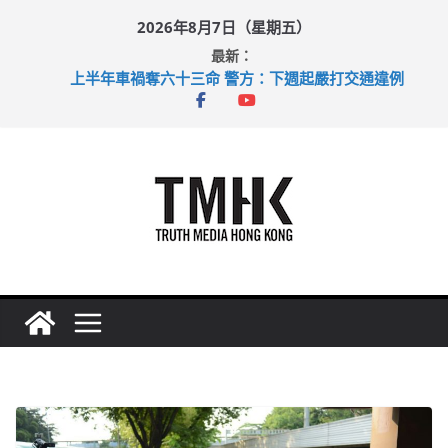
Skip
2026年8月7日（星期五）
to
最新：
content
上半年車禍奪六十三命 警方：下週起嚴打交通違例
性罪行修例獲九成支持 鄧炳強：爭取今屆任期內完成立法
涉造假公屋富戶申報表 倉管員准保釋候訊
足球盛會次場激戰 祖雲達斯挫車路士
上半年純利大增七成 國泰：下半年油價續波動