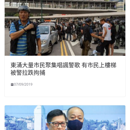
東涌大量市民聚集唱諷警歌 有市民上樓梯
被警拉跌拘捕
07/09/2019