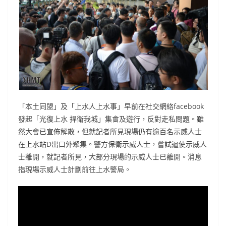
「本土同盟」及「上水人上水事」早前在社交網絡facebook
發起「光復上水 捍衛我城」集會及遊行，反對走私問題。雖
然大會已宣佈解散，但就記者所見現場仍有逾百名示威人士
在上水站D出口外聚集。警方保衛示威人士，嘗試逼使示威人
士離開，就記者所見，大部分現場的示威人士已離開。消息
指現場示威人士計劃前往上水警局。