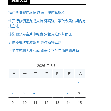
最新文章
拜仁熱身賽挫維拉 啟德主場館奪錦標
性罪行修例獲九成支持 鄧炳強：爭取今屆任期內完
成立法
涉造假公屋富戶申報表 倉管員准保釋候訊
足球盛會次場激戰 祖雲達斯挫車路士
上半年純利大增七成 國泰：下半年油價續波動
2026 年 8 月
日
一
二
三
四
五
六
1
2
3
4
5
6
7
8
9
10
11
12
13
14
15