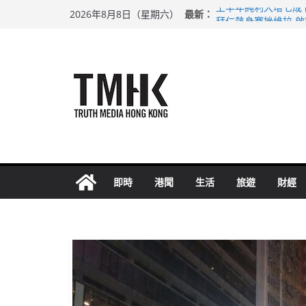
Skip
最新：
上半年純利大增七成
2026年8月8日（星期六）
to
拜仁熱身賽挫維拉 
性罪行修例獲九成支
content
涉造假公屋富戶申報
足球盛會次場激戰 
即時
港聞
生活
旅遊
財經