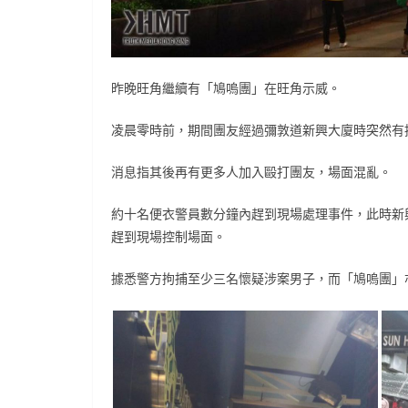
昨晚旺角繼續有「鳩嗚團」在旺角示威。
凌晨零時前，期間團友經過彌敦道新興大廈時突然有
消息指其後再有更多人加入毆打團友，場面混亂。
約十名便衣警員數分鐘內趕到現場處理事件，此時新
趕到現場控制場面。
據悉警方拘捕至少三名懷疑涉案男子，而「鳩嗚團」