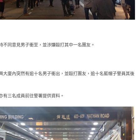
持不同意見男子衝至，並涉嫌毆打其中一名團友。
興大廈內突然有逾十名男子衝出，並毆打團友，逾十名藍帽子警員其後
亦有三名成員前往警署提供資料。