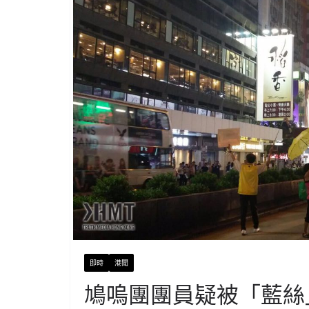
即時
港聞
鳩嗚團團員疑被「藍絲