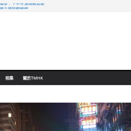
 國泰：下半年油價續波動
啟德主場館奪錦標
持 鄧炳強：爭取今屆任期內完成立法
表 倉管員准保釋候訊
祖雲達斯挫車路士
相集
關於TMHK