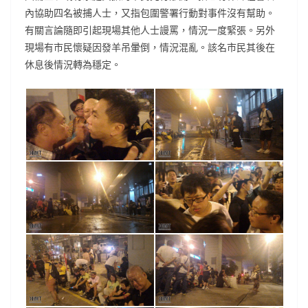
內協助四名被捕人士，又指包圍警署行動對事件沒有幫助。
有關言論隨即引起現場其他人士謾罵，情況一度緊張。另外
現場有市民懷疑因發羊吊暈倒，情況混亂。該名市民其後在
休息後情況轉為穩定。