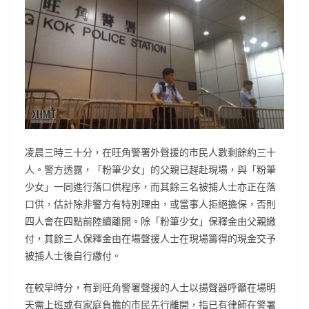
凌晨三時三十分，在旺角警署外聲援的市民人數剩餘約三十
人。警方透露，「粉筆少女」的父親已趕赴現場，與「粉筆
少女」一同進行落口供程序，而其餘三名被捕人士亦正在落
口供，估計除非警方有特別理由，或當事人拒絕擔保，否則
四人會在四點前陸續離開。除「粉筆少女」保釋金由父親繳
付，其餘三人保釋金由在場聲援人士在現場籌得的現金交予
被捕人士後自行繳付。
在較早時分，有到
旺角警署聲援的人士以揚聲器呼籲在場明
天需上班或有家庭負擔的市民先行離開，指已有律師在警署