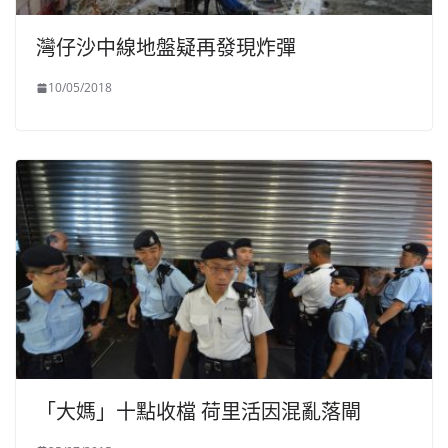
灣仔沙中線地盤疑再發現炸彈
10/05/2018
「大媽」十點收檔 荷里活因混亂落閘