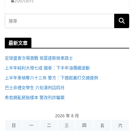
25/07/2015
最新文章
足球盛會次場激戰 祖雲達斯挫車路士
上半年純利大增七成 國泰：下半年油價續波動
上半年車禍奪六十三命 警方：下週起嚴打交通違例
巴士非禮女學生 六旬漢判囚四月
希愈調亂胚胎樣本 警改列詐騙案
2026 年 8 月
日
一
二
三
四
五
六