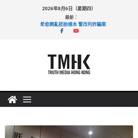
Skip
2026年8月6日（星期四）
to
最新：
content
希愈調亂胚胎樣本 警改列詐騙案
足球盛會次場激戰 祖雲達斯挫車路士
上半年純利大增七成 國泰：下半年油價續波動
上半年車禍奪六十三命 警方：下週起嚴打交通違例
巴士非禮女學生 六旬漢判囚四月