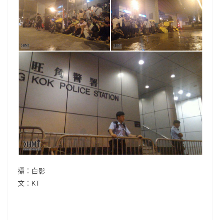
攝：白影
文：KT