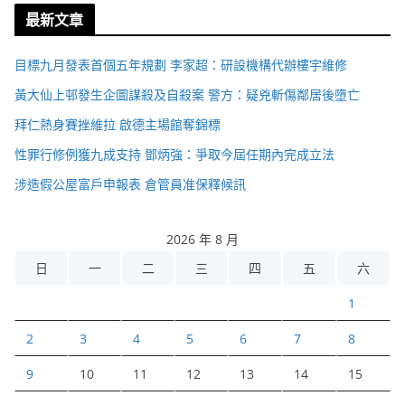
最新文章
目標九月發表首個五年規劃 李家超：研設機構代辦樓宇維修
黃大仙上邨發生企圖謀殺及自殺案 警方：疑兇斬傷鄰居後墮亡
拜仁熱身賽挫維拉 啟德主場館奪錦標
性罪行修例獲九成支持 鄧炳強：爭取今屆任期內完成立法
涉造假公屋富戶申報表 倉管員准保釋候訊
2026 年 8 月
日
一
二
三
四
五
六
1
2
3
4
5
6
7
8
9
10
11
12
13
14
15