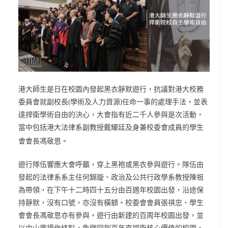
港大師生是日在校園內發起黑衣靜默遊行，抗議對港大校務
委員會就副校長(學術及人力資源)任命一事的處理手法，並表
達捍衛學術自由的決心，大會指有近二千人參與是次活動，
當中包括港大法律系副教授
及身兼校委會成員的學生
戴耀廷
會會長馮敬恩。
遊行隊伍響應大會呼籲，穿上黑袍或黑衣參與遊行。隊伍由
發起的法律系系主任何錦璇、政治及公共行政學系教授陳祖
為帶領，在下午十二時四十五分由百週年校園出發，沿途保
持靜默，沒有口號，亦沒有橫額。校委會會員張祺忠、學生
會會長馮敬恩亦有參與。遊行由新建的百周年校園出發，並
以中山廣場作終點，象徵回到百年來捍衛核心價值的校園。