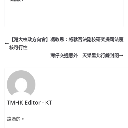
【港大校政方向會】馮敬恩：將就否決副校研究提司法覆
核可行性
灣仔交通意外 天樂里北行線封閉
TMHK Editor - KT
路過的。