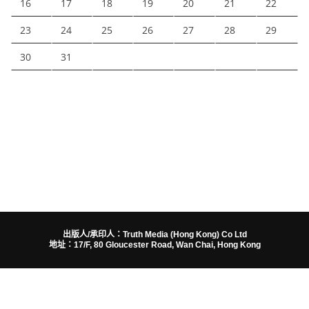
16
17
18
19
20
21
22
23
24
25
26
27
28
29
30
31
出版人/承印人：Truth Media (Hong Kong) Co Ltd
地址：17/F, 80 Gloucester Road, Wan Chai, Hong Kong