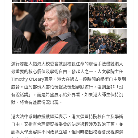
遊行發起人指港大校委會就副校長任命的處理手法侵蝕港大
最重要的核心價值及學術自由。發起人之一、人文學院主任
Timothy O’Leary表示，港大在過去一段時間的學術自主受到
威脅。由於部份人害怕發聲故發起靜默遊行，強調並非「沒
有說話講」，而是希望展示給外界看，如果港大師生保持沉
默，將會有甚麼情況出現。
港大法律系副教授戴耀廷表示，港大須堅持院校自主及學術
自由，又指有合理懷疑校委會的決定過程涉及政治干預，並
認為大學應容納不同政見立場，但同時指出校委會漠視遴選