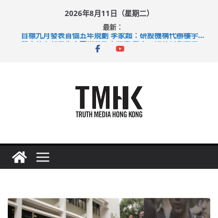
Skip
2026年8月11日（星期二）
to
最新：
content
目標九月發表首個五年規劃 李家超：研設機構代辦樓宇維修
黃大仙上邨發生企圖謀殺及自殺案 警方：疑兇斬傷鄰居後墮亡
拜仁熱身賽挫維拉 啟德主場館奪錦標
性罪行修例獲九成支持 鄧炳強：爭取今屆任期內完成立法
涉造假公屋富戶申報表 倉管員准保釋候訊