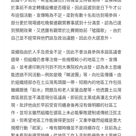
於事前不肯定轉播設備是否穩妥，因此延遲到是日下午才公
布這個活動，宣傳略為不足。梁對有數十名街坊到場參與，
部分更於現場邊吃晚餐邊觀賞賽事感到十分滿意，認為已達
到預期效果，又透露有觀眾於比賽開始前「噓國歌」，由於
自己並不經常與他們談及政治議題，因此亦大感意外。
梁續指由於人手及資金不足，因此不會派員參與本屆區議會
選舉，但組織仍會專注做一些規模較小的地區工作、宣傳
品，並考慮印刷月刊到不同大專院校內派發，認為本土思維
能透過不同活動—例如是晚「睇波團」等，向社區傳播。由
於組織總部亦在土瓜灣馬頭圍一帶，短期內的地區工作包括
繼續跟進「鉛水」問題及和老人家量血壓等。他透露土瓜灣
南區居民並不滿意現任區議員，即前民主黨成員潘志文的表
現，批評他由於早前受官司纏身後再沒有做明顯的社區工
作，並坦言雖然組織在選區上未必能擊敗建制或傳統泛民主
派，但希望地區工作能做得更加好，又重申雖然組織是靠大
規模行動「起家」，唯有關時機並不是持續存在，目前為止
暫未看到有適當時機，從地區工作入手則能避免本土思維只