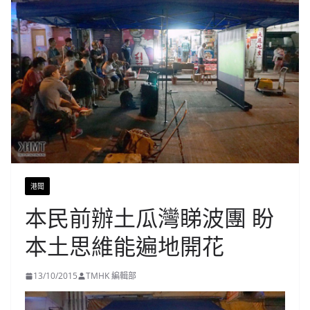
港聞
本民前辦土瓜灣睇波團 盼
本土思維能遍地開花
13/10/2015
TMHK 編輯部