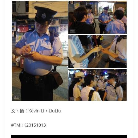
文、攝：Kevin Li，LiuLiu
#TMHK20151013