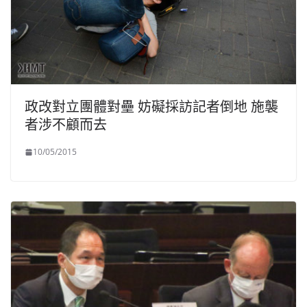
政改對立團體對壘 妨礙採訪記者倒地 施襲
者涉不顧而去
10/05/2015