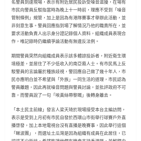
名警員到達現場，表示有附近居民投訴受噪音滋擾，在場有
市民向警員反駁指當時為晚上十一時前，理應不受到「噪音
管制條例」規管，加上是因為有港隊賽事才舉辦此活動，並
非刻意生事。警員回應指到場了解情況乃他的職責所在，並
要求活動負責人出示身分證記錄個人資料，組織成員表現合
作，唯記錄時仍繼續爭論活動有無違反法例。
期間警員突然向組織成員表示該多體諒投訴者，附近衛生環
境極差，並居住了不少低收入的南亞裔人士。有市民馬上反
駁警員的言論屬於種族歧視，警回應自己做了幾十年人，市
民亦應明白並不希望與「外族」一同生活的道理，市民認為
警員離題，因此再就噪音問題與警員討論，並批評政府不可
靠，而警員說了一句「唉黃絲帶黎嘅」後轉身離去。
「本土民主前線」發言人梁天琦於現場接受本台主編訪問，
表示是受到上月初有市民自發於西環山市街舉行球賽戶外直
播啓發，加上本地電視台沒有直播是晚賽事，因此舉行這個
「睇波團」，而選址土瓜灣是因為組織有成員在此居住，已
認識不少街坊，希望能讓他們有機會支持香港隊，並解釋由