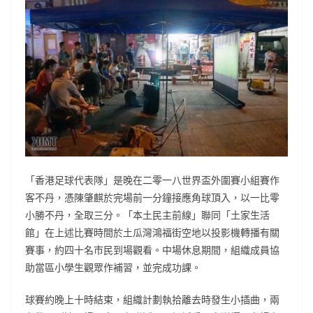
「香港足球代表隊」是晚在二零一八世界盃外圍賽小組賽作
客不丹，憑陳肇麒於完場前一分鐘接應角球頂入，以一比零
小勝不丹，全取三分。「本土民主前線」聯同「土家生活
館」在上述比賽時間於土瓜灣鴻福街空地以投影機轉播有關
賽事，約四十名市民到場觀看。中場休息期間，組織成員協
助當區小學生觀眾作補習，並完成功課。
球賽約晚上十時結束，組織計劃執拾離去時發生小插曲，兩