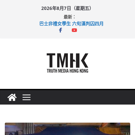
Skip
2026年8月7日（星期五）
to
最新：
content
巴士非禮女學生 六旬漢判囚四月
涉造假公屋富戶申報表 倉管員准保釋候訊
足球盛會次場激戰 祖雲達斯挫車路士
上半年純利大增七成 國泰：下半年油價續波動
上半年車禍奪六十三命 警方：下週起嚴打交通違例