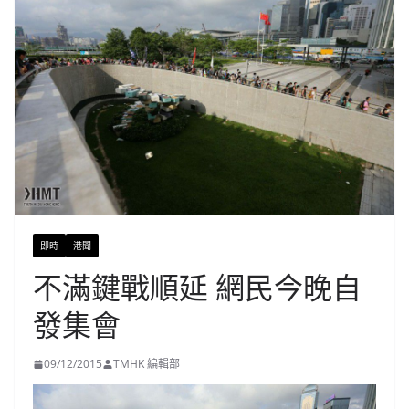
即時
港聞
不滿鍵戰順延 網民今晚自
發集會
09/12/2015
TMHK 編輯部