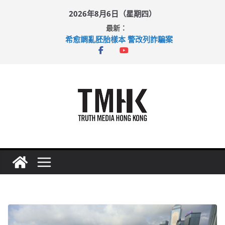
Skip
2026年8月6日（星期四）
to
最新：
content
希愈調亂胚胎樣本 警改列詐騙案
足球盛會次場激戰 祖雲達斯挫車路士
上半年純利大增七成 國泰：下半年油價續波動
上半年車禍奪六十三命 警方：下週起嚴打交通違例
巴士非禮女學生 六旬漢判囚四月