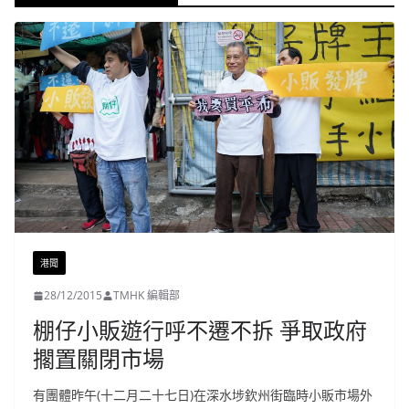
港聞
28/12/2015
TMHK 編輯部
棚仔小販遊行呼不遷不拆 爭取政府
擱置關閉市場
有團體昨午(十二月二十七日)在深水埗欽州街臨時小販市場外