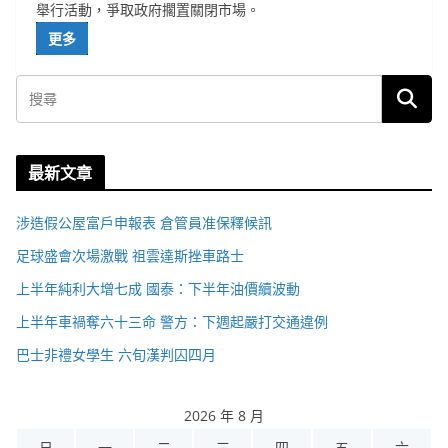
舉行活動，爭取政府擱置關閉市場。
更多
最新文章
涉造假公屋富戶申報表 倉管員准保釋候訊
足球盛會次場激戰 祖雲達斯挫車路士
上半年純利大增七成 國泰：下半年油價續波動
上半年車禍奪六十三命 警方：下週起嚴打交通違例
巴士非禮女學生 六旬漢判囚四月
2026 年 8 月
日
一
二
三
四
五
六