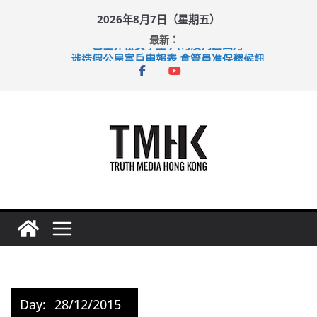
Skip
2026年8月7日（星期五）
to
最新：
content
巴士非禮女學生 六旬漢判囚四月
涉造假公屋富戶申報表 倉管員准保釋候訊
足球盛會次場激戰 祖雲達斯挫車路士
上半年純利大增七成 國泰：下半年油價續波動
上半年車禍奪六十三命 警方：下週起嚴打交通違例
Day:
28/12/2015