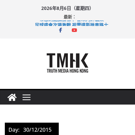
Skip
2026年8月6日（星期四）
to
最新：
content
希愈調亂胚胎樣本 警改列詐騙案
足球盛會次場激戰 祖雲達斯挫車路士
上半年純利大增七成 國泰：下半年油價續波動
上半年車禍奪六十三命 警方：下週起嚴打交通違例
巴士非禮女學生 六旬漢判囚四月
Day:
30/12/2015