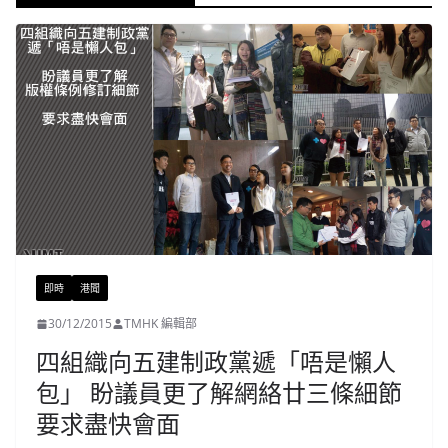
即時
港聞
30/12/2015
TMHK 編輯部
四組織向五建制政黨遞「唔是懶人
包」 盼議員更了解網絡廿三條細節
要求盡快會面