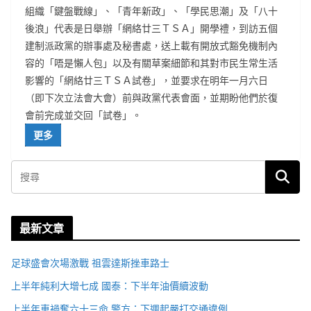
組織「鍵盤戰線」、「青年新政」、「學民思潮」及「八十
後浪」代表是日舉辦「網絡廿三ＴＳＡ」開學禮，到訪五個
建制派政黨的辦事處及秘書處，送上載有開放式豁免機制內
容的「唔是懶人包」以及有關草案細節和其對市民生常生活
影響的「網絡廿三ＴＳＡ試卷」，並要求在明年一月六日
（即下次立法會大會）前與政黨代表會面，並期盼他們於復
會前完成並交回「試卷」。
更多
最新文章
足球盛會次場激戰 祖雲達斯挫車路士
上半年純利大增七成 國泰：下半年油價續波動
上半年車禍奪六十三命 警方：下週起嚴打交通違例