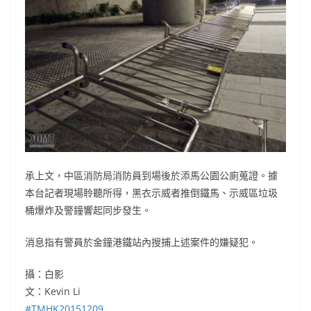
承上文，中區消防局消防員到場後於添馬公園公廁蒐證。據
本台記者現場聆聽所得，黑衣示威者推倒鐵馬、示威區垃圾
桶爆炸及警鐘響起同步發生。
消息指有警員於金鐘港鐵站內搜捕上述案件的嫌疑犯。
攝：白影
文：Kevin Li
‪#‎
TMHK20151209‬