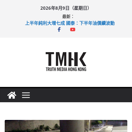
Skip
2026年8月9日（星期日）
to
最新：
content
上半年純利大增七成 國泰：下半年油價續波動
拜仁熱身賽挫維拉 啟德主場館奪錦標
性罪行修例獲九成支持 鄧炳強：爭取今屆任期內完成立法
涉造假公屋富戶申報表 倉管員准保釋候訊
足球盛會次場激戰 祖雲達斯挫車路士