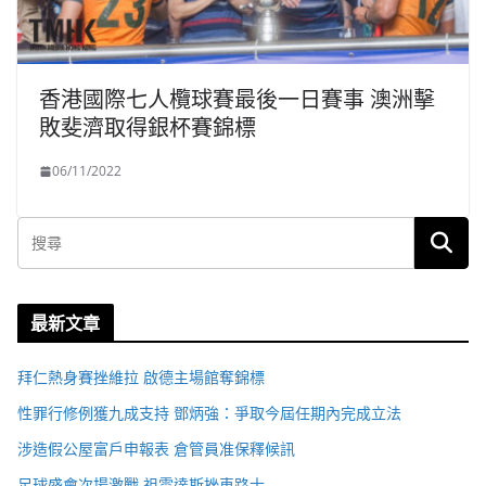
香港國際七人欖球賽最後一日賽事 澳洲擊
敗斐濟取得銀杯賽錦標
06/11/2022
最新文章
拜仁熱身賽挫維拉 啟德主場館奪錦標
性罪行修例獲九成支持 鄧炳強：爭取今屆任期內完成立法
涉造假公屋富戶申報表 倉管員准保釋候訊
足球盛會次場激戰 祖雲達斯挫車路士