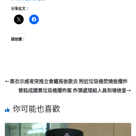
分享此文：
請按讚：
黑衣示威者突推立會鐵馬後散去 附近垃圾桶焚燒後爆炸
曾鈺成譴責垃圾桶爆炸案 炸彈處理組人員到場檢查
你可能也喜歡