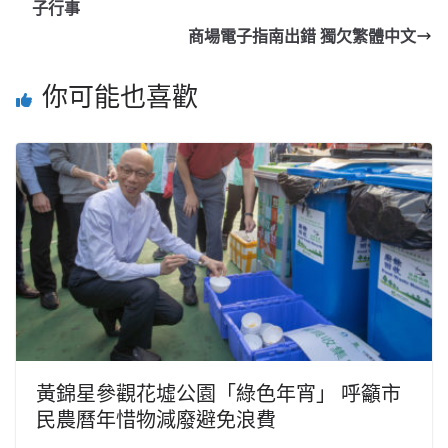
子行事
商場電子指南出錯 獨欠繁體中文
你可能也喜歡
黃錦星參觀花墟公園「綠色年宵」 呼籲市
民農曆年惜物減廢避免浪費