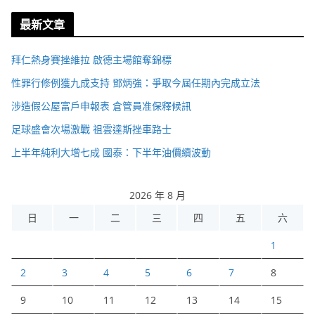
最新文章
拜仁熱身賽挫維拉 啟德主場館奪錦標
性罪行修例獲九成支持 鄧炳強：爭取今屆任期內完成立法
涉造假公屋富戶申報表 倉管員准保釋候訊
足球盛會次場激戰 祖雲達斯挫車路士
上半年純利大增七成 國泰：下半年油價續波動
2026 年 8 月
日
一
二
三
四
五
六
1
2
3
4
5
6
7
8
9
10
11
12
13
14
15