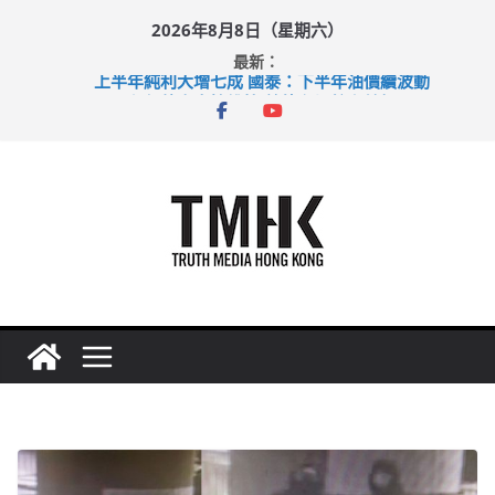
Skip
2026年8月8日（星期六）
to
最新：
content
上半年純利大增七成 國泰：下半年油價續波動
拜仁熱身賽挫維拉 啟德主場館奪錦標
性罪行修例獲九成支持 鄧炳強：爭取今屆任期內完成立法
涉造假公屋富戶申報表 倉管員准保釋候訊
足球盛會次場激戰 祖雲達斯挫車路士