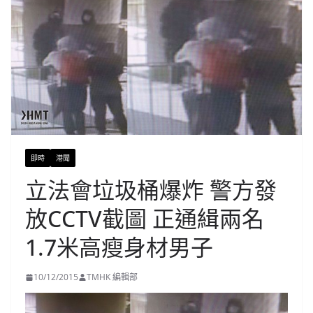
即時
港聞
立法會垃圾桶爆炸 警方發
放CCTV截圖 正通緝兩名
1.7米高瘦身材男子
10/12/2015
TMHK 編輯部