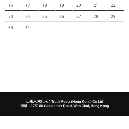
16
17
18
19
20
21
22
23
24
25
26
27
28
29
30
31
出版人/承印人：Truth Media (Hong Kong) Co Ltd
地址：17/F, 80 Gloucester Road, Wan Chai, Hong Kong