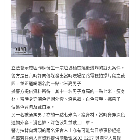
立法會示威區昨晚發生一宗垃圾桶焚燒後爆炸的縱火案件。
警方是日六時許向傳媒發出當時現場閉路電視拍攝片段之截
圖，並正通緝兩名約一點七米高男子。
據警方提供資料所得，其中一名男子身高約一點七米，瘦身
材，當時身穿深色連帽外套、深色褲、白色波鞋、攜帶了一
個黑色背包及戴口罩。
另一名被通緝男子亦約一點七米高，瘦身材，當時身穿深色
連帽外套、淺色褲、深色波鞋並戴上口罩。
警方指背向鏡頭的兩名集會人士亦有可能曾目擊事發經過，
呼籲若任何人有資料提供請致電6803 0207 與調查人員聯