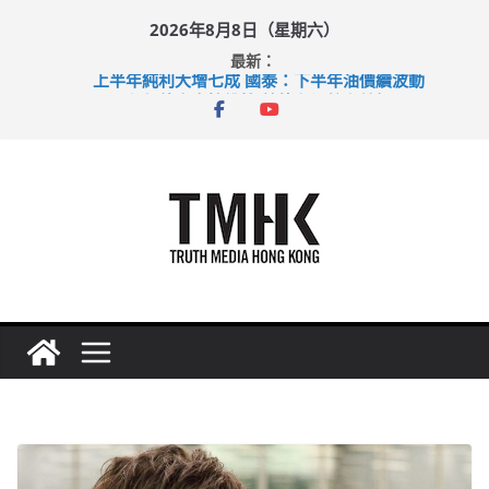
Skip
2026年8月8日（星期六）
to
最新：
content
上半年純利大增七成 國泰：下半年油價續波動
拜仁熱身賽挫維拉 啟德主場館奪錦標
性罪行修例獲九成支持 鄧炳強：爭取今屆任期內完成立法
涉造假公屋富戶申報表 倉管員准保釋候訊
足球盛會次場激戰 祖雲達斯挫車路士