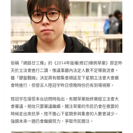
俗稱「網路廿三條」的《2014年版權(修訂)條例草案》原定昨
天於立法會進行二讀，惟議事廳內法定人數不足導致流會。
雖「鍵盤戰線」決定將有關集會順延至下星期立法會大會續
會時進行，但發言人陸冠宇昨日傍晚時份仍有到場視察。
陸冠宇在接受本台訪問時指出，有關草案始終需經立法會大
會審議，相信只要審議繼續，關注草案的市民仍會在需要的
時候走出來抗爭。陸不擔心下星期參與集會的人數會減少，
強調未來一週仍會繼續努力，爭取市民關注。