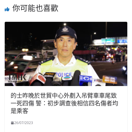
你可能也喜歡
的士昨晚於世貿中心外剷入吊臂車車尾致
一死四傷 警：初步調查後相信四名傷者均
是乘客
26/07/2023