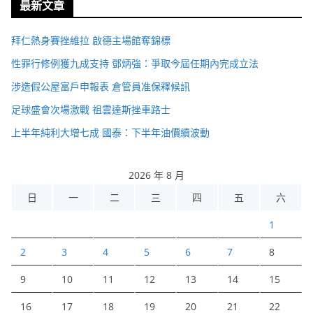
最新文章
拜仁熱身賽挫維拉 啟德主場館奪錦標
性罪行修例獲九成支持 鄧炳強：爭取今屆任期內完成立法
涉造假公屋富戶申報表 倉管員准保釋候訊
足球盛會次場激戰 祖雲達斯挫車路士
上半年純利大增七成 國泰：下半年油價續波動
2026 年 8 月
日
一
二
三
四
五
六
1
2
3
4
5
6
7
8
9
10
11
12
13
14
15
16
17
18
19
20
21
22