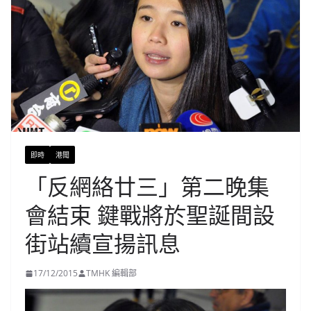
即時
港聞
「反網絡廿三」第二晚集
會結束 鍵戰將於聖誕間設
街站續宣揚訊息
17/12/2015
TMHK 編輯部