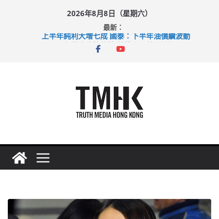
Skip
2026年8月8日（星期六）
to
最新：
content
上半年純利大增七成 國泰：下半年油價續波動
拜仁熱身賽挫維拉 啟德主場館奪錦標
性罪行修例獲九成支持 鄧炳強：爭取今屆任期內完成立法
涉造假公屋富戶申報表 倉管員准保釋候訊
足球盛會次場激戰 祖雲達斯挫車路士