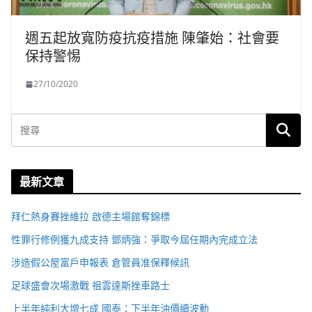
週五起放寬防疫抗疫措施 陳肇始：社會要
保持警惕
27/10/2020
最新文章
拜仁熱身賽挫維拉 啟德主場館奪錦標
性罪行修例獲九成支持 鄧炳強：爭取今屆任期內完成立法
涉造假公屋富戶申報表 倉管員准保釋候訊
足球盛會次場激戰 祖雲達斯挫車路士
上半年純利大增七成 國泰：下半年油價續波動