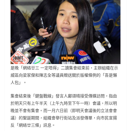
是晚「網絡廿三 一定唔得」二讀集會結束前，主辦組織在示
威區向梁家傑和陳志全等議員贈送關於版權條例的「吾是懶
人包」。
集會結束後「鍵盤戰線」發言人鄺頌晴接受傳媒訪問，指由
於明天只有上午半天（上午九時至下午一時）會議，所以明
晚並不會有集會。而一月六日前（即明天會議後的立法會會
議）的聖誕期間，組織會舉行街站及派發傳單，向市民宣揚
反「網絡廿三條」訊息。