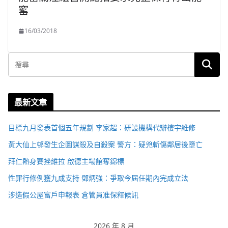
窰
16/03/2018
最新文章
目標九月發表首個五年規劃 李家超：研設機構代辦樓宇維修
黃大仙上邨發生企圖謀殺及自殺案 警方：疑兇斬傷鄰居後墮亡
拜仁熱身賽挫維拉 啟德主場館奪錦標
性罪行修例獲九成支持 鄧炳強：爭取今屆任期內完成立法
涉造假公屋富戶申報表 倉管員准保釋候訊
2026 年 8 月