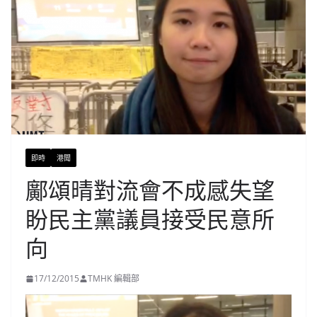
即時
港聞
鄺頌晴對流會不成感失望
盼民主黨議員接受民意所
向
17/12/2015
TMHK 編輯部