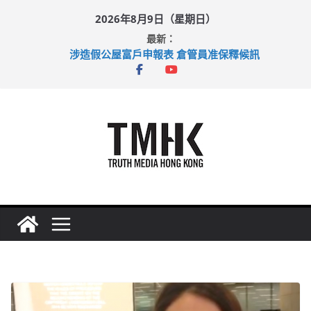
Skip
2026年8月9日（星期日）
to
最新：
content
涉造假公屋富戶申報表 倉管員准保釋候訊
目標九月發表首個五年規劃 李家超：研設機構代辦樓宇維修
黃大仙上邨發生企圖謀殺及自殺案 警方：疑兇斬傷鄰居後墮亡
拜仁熱身賽挫維拉 啟德主場館奪錦標
性罪行修例獲九成支持 鄧炳強：爭取今屆任期內完成立法