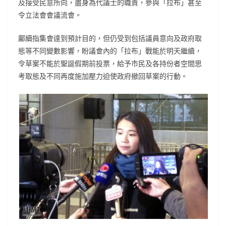
及接受民意所向，盡身為代議士的職責，參與「拉布」甚至
令立法會會議流會。
鄺續指集會達到預計目的，但仍受到包括議員意向及政府取
態等不同變數影響，盼議會內的「拉布」戰能於明天繼續，
令草案不能於聖誕假期前投票，給予市民及各持份者空間思
考取態及不同再度施加壓力迫使政府撤回草案的行動。