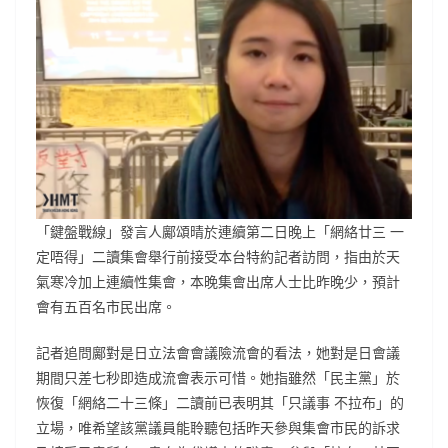
「鍵盤戰線」發言人鄺頌晴於連續第二日晚上「網絡廿三 一
定唔得」二讀集會舉行前接受本台特約記者訪問，指由於天
氣寒冷加上連續性集會，本晚集會出席人士比昨晚少，預計
會有五百名市民出席。
記者追問鄺對是日立法會會議險流會的看法，她對是日會議
期間只差七秒即造成流會表示可惜。她指雖然「民主黨」於
恢復「網絡二十三條」二讀前已表明其「只議事 不拉布」的
立場，唯希望該黨議員能聆聽包括昨天參與集會市民的訴求