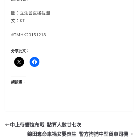
圖：立法會直播截圖
文：KT
#‎TMHK20151218
分享此文：
請按讚：
中止待續拉布戰 點算人數廿七次
錦田奪命車禍女嬰喪生 警方拘捕中型貨車司機