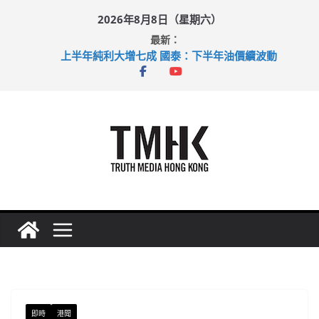
Skip
2026年8月8日（星期六）
to
最新：
content
上半年純利大增七成 國泰：下半年油價續波動
拜仁熱身賽挫維拉 啟德主場館奪錦標
性罪行修例獲九成支持 鄧炳強：爭取今屆任期內完成立法
涉造假公屋富戶申報表 倉管員准保釋候訊
足球盛會次場激戰 祖雲達斯挫車路士
即時
港聞