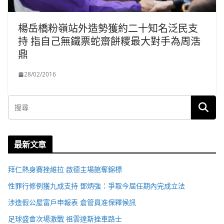
楊岳橋粉嶺站外造勢獲約二十知名泛民支
持 指自己無鐵票蛇齋餅糭最大對手為周浩
鼎
28/02/2016
最新文章
拜仁熱身賽挫維拉 啟德主場館奪錦標
性罪行修例獲九成支持 鄧炳強：爭取今屆任期內完成立法
涉造假公屋富戶申報表 倉管員准保釋候訊
足球盛會次場激戰 祖雲達斯挫車路士