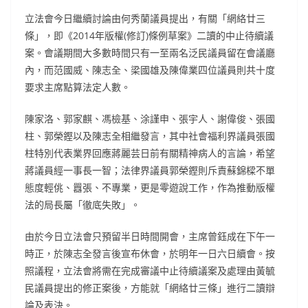
立法會今日繼續討論由何秀蘭議員提出，有關「網絡廿三
條」，即《2014年版權(修訂)條例草案》二讀的中止待續議
案。會議期間大多數時間只有一至兩名泛民議員留在會議廳
內，而范國威、陳志全、梁國雄及陳偉業四位議員則共十度
要求主席點算法定人數。
陳家洛、郭家麒、馮檢基、涂謹申、張宇人、謝偉俊、張國
柱、郭榮鏗以及陳志全相繼發言，其中社會福利界議員張國
柱特別代表業界回應蔣麗芸日前有關精神病人的言論，希望
蔣議員經一事長一智；法律界議員郭榮鏗則斥責蘇錦樑不單
態度輕佻、囂張、不專業，更是零遊說工作，作為推動版權
法的局長屬「徹底失敗」。
由於今日立法會只預留半日時間開會，主席曾鈺成在下午一
時正，於陳志全發言後宣布休會，於明年一日六日續會。按
照議程，立法會將需在完成審議中止待續議案及處理由黃毓
民議員提出的修正案後，方能就「網絡廿三條」進行二讀辯
論及表決。