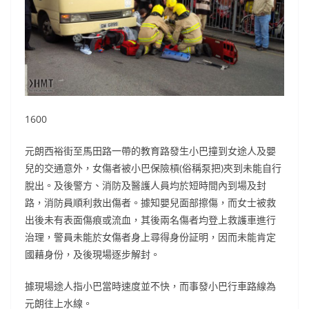
1600
元朗西裕街至馬田路一帶的教育路發生小巴撞到女途人及嬰
兒的交通意外，女傷者被小巴保險槓(俗稱泵把)夾到未能自行
脫出。及後警方、消防及醫護人員均於短時間內到場及封
路，消防員順利救出傷者。據知嬰兒面部擦傷，而女士被救
出後未有表面傷痕或流血，其後兩名傷者均登上救護車進行
治理，警員未能於女傷者身上尋得身份証明，因而未能肯定
國藉身份，及後現場逐步解封。
據現場途人指小巴當時速度並不快，而事發小巴行車路線為
元朗往上水線。