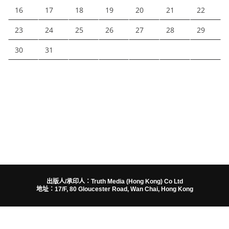
16
17
18
19
20
21
22
23
24
25
26
27
28
29
30
31
出版人/承印人：Truth Media (Hong Kong) Co Ltd
地址：17/F, 80 Gloucester Road, Wan Chai, Hong Kong