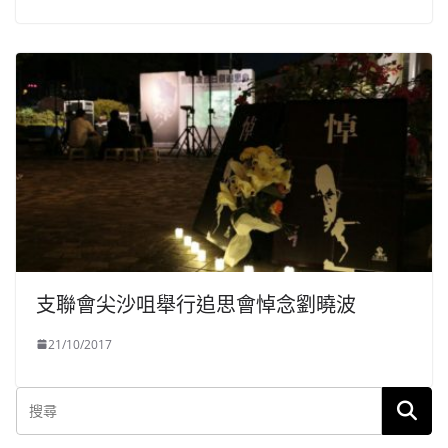
支聯會尖沙咀舉行追思會悼念劉曉波
21/10/2017