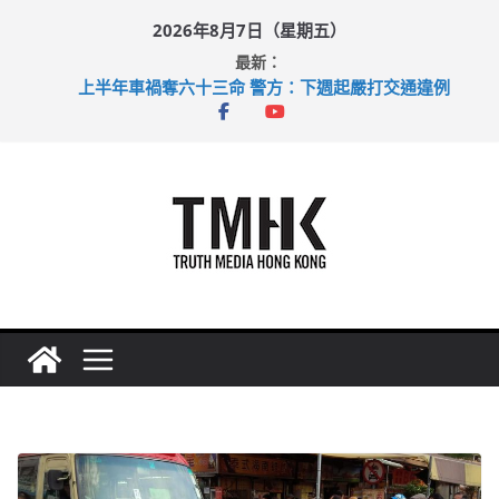
Skip
2026年8月7日（星期五）
to
最新：
content
上半年車禍奪六十三命 警方：下週起嚴打交通違例
性罪行修例獲九成支持 鄧炳強：爭取今屆任期內完成立法
涉造假公屋富戶申報表 倉管員准保釋候訊
足球盛會次場激戰 祖雲達斯挫車路士
上半年純利大增七成 國泰：下半年油價續波動