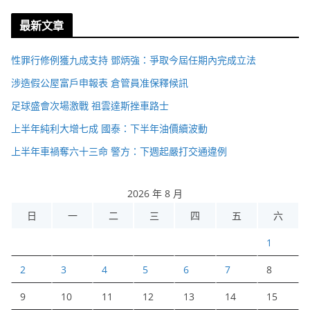
最新文章
性罪行修例獲九成支持 鄧炳強：爭取今屆任期內完成立法
涉造假公屋富戶申報表 倉管員准保釋候訊
足球盛會次場激戰 祖雲達斯挫車路士
上半年純利大增七成 國泰：下半年油價續波動
上半年車禍奪六十三命 警方：下週起嚴打交通違例
2026 年 8 月
日
一
二
三
四
五
六
1
2
3
4
5
6
7
8
9
10
11
12
13
14
15