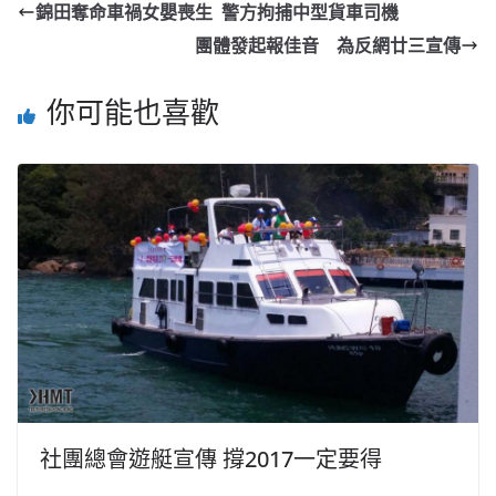
錦田奪命車禍女嬰喪生 警方拘捕中型貨車司機
團體發起報佳音 為反網廿三宣傳
你可能也喜歡
社團總會遊艇宣傳 撐2017一定要得