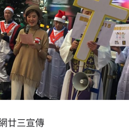
網廿三宣傳