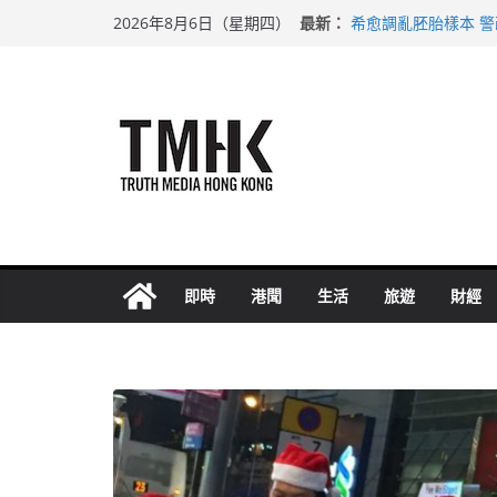
Skip
最新：
希愈調亂胚胎樣本 
2026年8月6日（星期四）
to
足球盛會次場激戰 
上半年純利大增七成
content
上半年車禍奪六十三
巴士非禮女學生 六
即時
港聞
生活
旅遊
財經