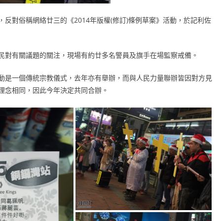
反對俗稱網絡廿三的《2014年版權(修訂)條例草案》活動，於記利佐
民對有關議題的關注，現場有約廿多名警員及旗手在場監察戒備。
動是一個傳統宗教儀式，去年亦有舉辦，而與人民力量聯辦皆因對方見
理念相同，因此今年決定共同合辦。