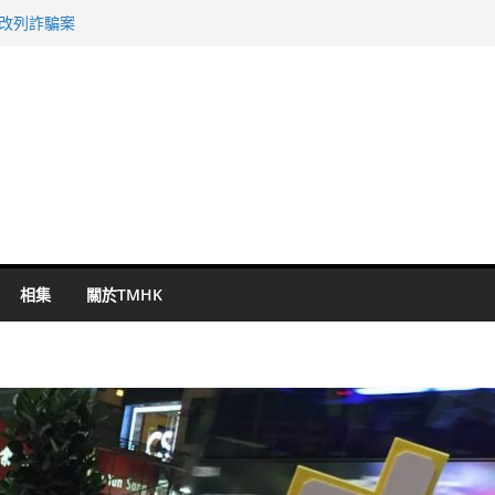
警改列詐騙案
祖雲達斯挫車路士
 國泰：下半年油價續波動
命 警方：下週起嚴打交通違例
旬漢判囚四月
相集
關於TMHK