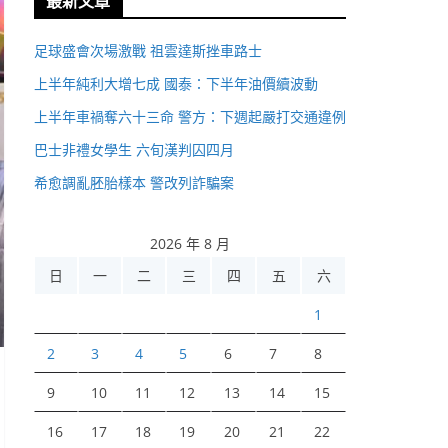
最新文章
足球盛會次場激戰 祖雲達斯挫車路士
上半年純利大增七成 國泰：下半年油價續波動
上半年車禍奪六十三命 警方：下週起嚴打交通違例
巴士非禮女學生 六旬漢判囚四月
希愈調亂胚胎樣本 警改列詐騙案
2026 年 8 月
日
一
二
三
四
五
六
1
2
3
4
5
6
7
8
9
10
11
12
13
14
15
16
17
18
19
20
21
22