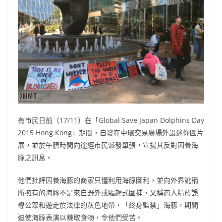
有市民日前（17/11）在「Global Save Japan Dolphins Day
2015 Hong Kong」期間，自發在中環交易廣場外設迷你圖片
展，並於午膳時間向途經市民派發單張，宣揚其反對囚養海
豚之訊息。
他們批評囚養海豚的商家只懂利用海豚圖利，並向外界訛稱
所擁有的海豚不是來自野外或驅趕式圍捕，又稱商人精於誤
導公眾和遊走於法律的灰色地帶，「終身監禁」海豚，期間
迫使海豚表演以賺取食物，令他們受苦。