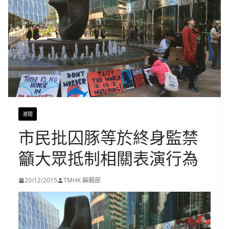
港聞
市民批囚豚等於終身監禁
籲大眾抵制相關表演行為
20/12/2015
TMHK 編輯部