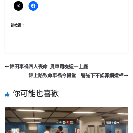
請按讚：
錦田車禍四人喪命 貨車司機週一上庭
錦上路致命車禍今提堂 警誡下不認罪續還柙
你可能也喜歡