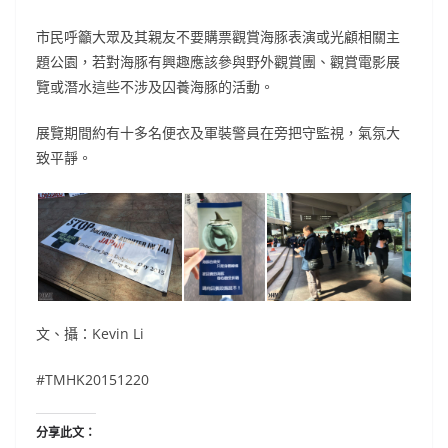
市民呼籲大眾及其親友不要購票觀賞海豚表演或光顧相關主
題公園，若對海豚有興趣應該參與野外觀賞團、觀賞電影展
覽或潛水這些不涉及囚養海豚的活動。
展覽期間約有十多名便衣及軍裝警員在旁把守監視，氣氛大
致平靜。
文、攝：Kevin Li
#TMHK20151220
分享此文：