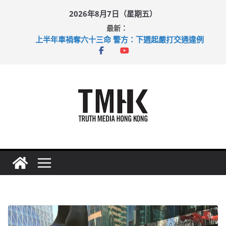
Skip
2026年8月7日（星期五）
to
最新：
content
上半年車禍奪六十三命 警方：下週起嚴打交通違例
性罪行修例獲九成支持 鄧炳強：爭取今屆任期內完成立法
涉造假公屋富戶申報表 倉管員准保釋候訊
足球盛會次場激戰 祖雲達斯挫車路士
上半年純利大增七成 國泰：下半年油價續波動