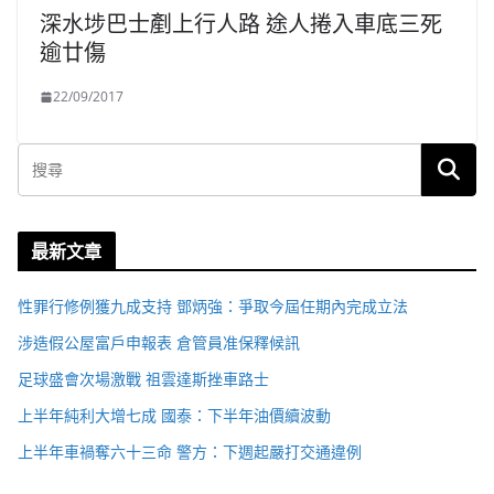
深水埗巴士剷上行人路 途人捲入車底三死
逾廿傷
22/09/2017
最新文章
性罪行修例獲九成支持 鄧炳強：爭取今屆任期內完成立法
涉造假公屋富戶申報表 倉管員准保釋候訊
足球盛會次場激戰 祖雲達斯挫車路士
上半年純利大增七成 國泰：下半年油價續波動
上半年車禍奪六十三命 警方：下週起嚴打交通違例