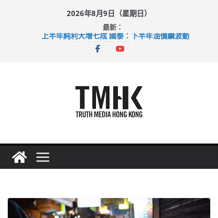
Skip
2026年8月9日（星期日）
to
最新：
content
上半年純利大增七成 國泰：下半年油價續波動
拜仁熱身賽挫維拉 啟德主場館奪錦標
性罪行修例獲九成支持 鄧炳強：爭取今屆任期內完成立法
涉造假公屋富戶申報表 倉管員准保釋候訊
足球盛會次場激戰 祖雲達斯挫車路士