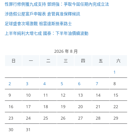
性罪行修例獲九成支持 鄧炳強：爭取今屆任期內完成立法
涉造假公屋富戶申報表 倉管員准保釋候訊
足球盛會次場激戰 祖雲達斯挫車路士
上半年純利大增七成 國泰：下半年油價續波動
2026 年 8 月
日
一
二
三
四
五
六
1
2
3
4
5
6
7
8
9
10
11
12
13
14
15
16
17
18
19
20
21
22
23
24
25
26
27
28
29
30
31