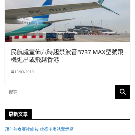
民航處宣佈六時起禁波音B737 MAX型號飛
機進出或飛越香港
13/03/2019
最新文章
拜仁熱身賽挫維拉 啟德主場館奪錦標