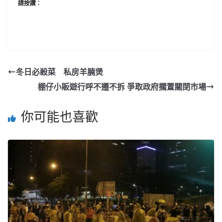
請按讚：
冬日必殺菜 私房羊腩煲
棚仔小販遊行呼不遷不拆 爭取政府擱置關閉市場
你可能也喜歡