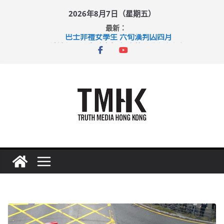
Skip
2026年8月7日（星期五）
to
最新：
content
巴士非禮女學生 六旬漢判囚四月
涉造假公屋富戶申報表 倉管員准保釋候訊
足球盛會次場激戰 祖雲達斯挫車路士
上半年純利大增七成 國泰：下半年油價續波動
上半年車禍奪六十三命 警方：下週起嚴打交通違例