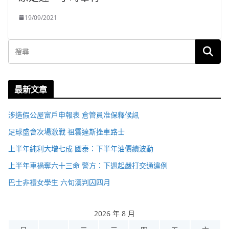
19/09/2021
最新文章
涉造假公屋富戶申報表 倉管員准保釋候訊
足球盛會次場激戰 祖雲達斯挫車路士
上半年純利大增七成 國泰：下半年油價續波動
上半年車禍奪六十三命 警方：下週起嚴打交通違例
巴士非禮女學生 六旬漢判囚四月
2026 年 8 月