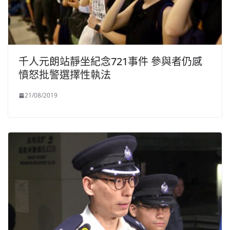
千人元朗站靜坐紀念721事件 參與者仍感
憤怒批警選擇性執法
21/08/2019