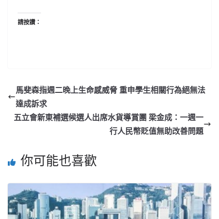
請按讚：
馬斐森指週二晚上生命感威脅 重申學生相關行為絕無法
達成訴求
五立會新東補選候選人出席水貨導賞團 梁金成：一週一
行人民幣貶值無助改善問題
你可能也喜歡