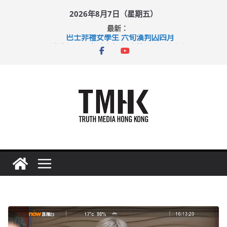
Skip
2026年8月7日（星期五）
to
最新：
content
巴士非禮女學生 六旬漢判囚四月
涉造假公屋富戶申報表 倉管員准保釋候訊
足球盛會次場激戰 祖雲達斯挫車路士
上半年純利大增七成 國泰：下半年油價續波動
上半年車禍奪六十三命 警方：下週起嚴打交通違例