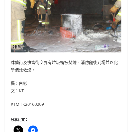
砵蘭街及快富街交界有垃圾桶被焚燒，消防隨後到場並以化
學泡沫救熄。
攝：白影
文：KT
#‎TMHK20160209
分享此文：