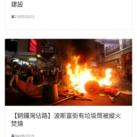
建設
23/05/2023
【銅鑼灣佔路】波斯富街有垃圾筒被縱火
焚燒
04/08/2019