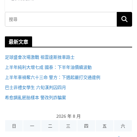
最新文章
足球盛會次場激戰 祖雲達斯挫車路士
上半年純利大增七成 國泰：下半年油價續波動
上半年車禍奪六十三命 警方：下週起嚴打交通違例
巴士非禮女學生 六旬漢判囚四月
希愈調亂胚胎樣本 警改列詐騙案
2026 年 8 月
日
一
二
三
四
五
六