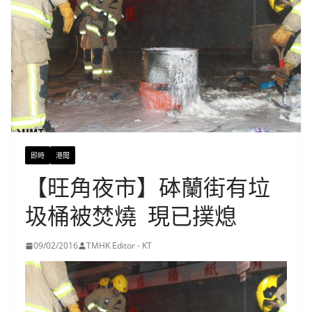
即時
港聞
【旺角夜市】砵蘭街有垃
圾桶被焚燒 現已撲熄
09/02/2016
TMHK Editor - KT