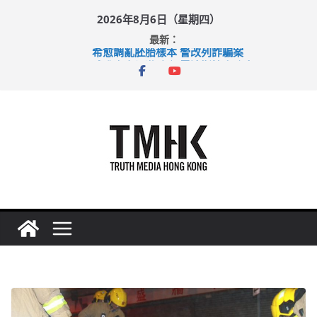
Skip
2026年8月6日（星期四）
to
最新：
content
希愈調亂胚胎樣本 警改列詐騙案
足球盛會次場激戰 祖雲達斯挫車路士
上半年純利大增七成 國泰：下半年油價續波動
上半年車禍奪六十三命 警方：下週起嚴打交通違例
巴士非禮女學生 六旬漢判囚四月