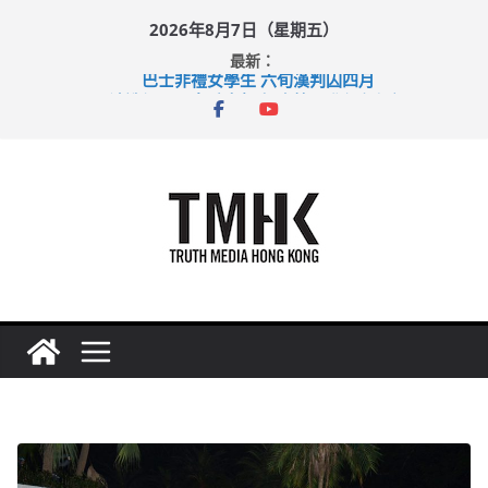
Skip
2026年8月7日（星期五）
to
最新：
content
巴士非禮女學生 六旬漢判囚四月
涉造假公屋富戶申報表 倉管員准保釋候訊
足球盛會次場激戰 祖雲達斯挫車路士
上半年純利大增七成 國泰：下半年油價續波動
上半年車禍奪六十三命 警方：下週起嚴打交通違例