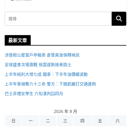
最新文章
涉造假公屋富戶申報表 倉管員准保釋候訊
足球盛會次場激戰 祖雲達斯挫車路士
上半年純利大增七成 國泰：下半年油價續波動
上半年車禍奪六十三命 警方：下週起嚴打交通違例
巴士非禮女學生 六旬漢判囚四月
2026 年 8 月
日
一
二
三
四
五
六