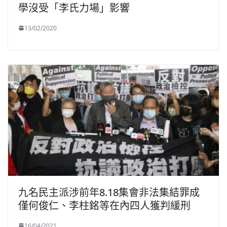
學沒受「李氏力場」影響
13/02/2020
九名民主派涉前年8.18集會非法集結罪成
僅何俊仁、李柱銘等在內四人獲判緩刑
16/04/2021