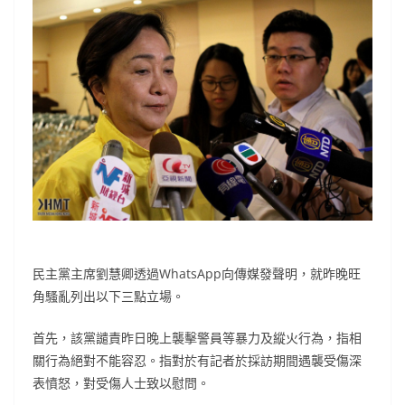
民主黨主席劉慧卿透過WhatsApp向傳媒發聲明，就昨晚旺
角騷亂列出以下三點立場。
首先，該黨譴責昨日晚上襲擊警員等暴力及縱火行為，指相
關行為絕對不能容忍。指對於有記者於採訪期間遇襲受傷深
表憤怒，對受傷人士致以慰問。