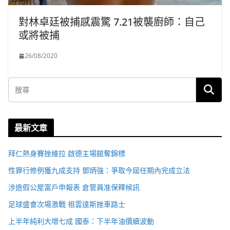
對林卓廷被捕感震驚 7.21被襲廚師：自己
或將被捕
26/08/2020
最新文章
拜仁熱身賽挫維拉 啟德主場館奪錦標
性罪行修例獲九成支持 鄧炳強：爭取今屆任期內完成立法
涉造假公屋富戶申報表 倉管員准保釋候訊
足球盛會次場激戰 祖雲達斯挫車路士
上半年純利大增七成 國泰：下半年油價續波動