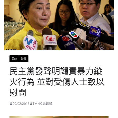
即時
港聞
民主黨發聲明譴責暴力縱
火行為 並對受傷人士致以
慰問
09/02/2016
TMHK 編輯部