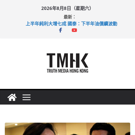
Skip
2026年8月8日（星期六）
to
最新：
content
上半年純利大增七成 國泰：下半年油價續波動
拜仁熱身賽挫維拉 啟德主場館奪錦標
性罪行修例獲九成支持 鄧炳強：爭取今屆任期內完成立法
涉造假公屋富戶申報表 倉管員准保釋候訊
足球盛會次場激戰 祖雲達斯挫車路士