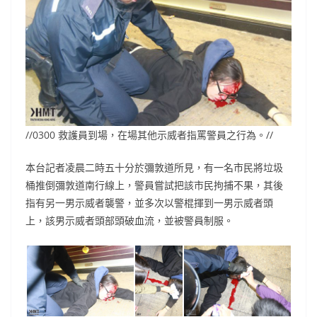
//0300 救護員到場，在場其他示威者指罵警員之行為。//
本台記者凌晨二時五十分於彌敦道所見，有一名市民將垃圾
桶推倒彌敦道南行線上，警員嘗試把該市民拘捕不果，其後
指有另一男示威者襲警，並多次以警棍揮到一男示威者頭
上，該男示威者頭部頭破血流，並被警員制服。