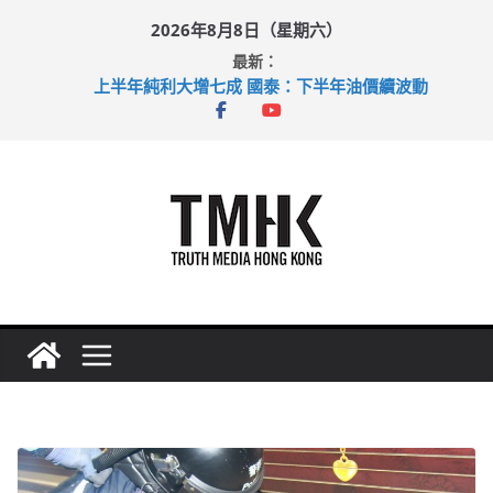
Skip
2026年8月8日（星期六）
to
最新：
content
上半年純利大增七成 國泰：下半年油價續波動
拜仁熱身賽挫維拉 啟德主場館奪錦標
性罪行修例獲九成支持 鄧炳強：爭取今屆任期內完成立法
涉造假公屋富戶申報表 倉管員准保釋候訊
足球盛會次場激戰 祖雲達斯挫車路士