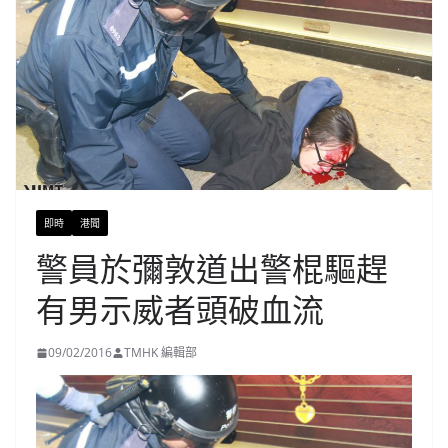
即時
港聞
警員於彌敦道出警棍驅趕
有男示威者頭破血流
09/02/2016
TMHK 編輯部