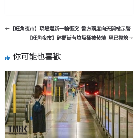
【旺角夜市】現場爆新一輪衝突 警方兩度向天開槍示警
【旺角夜市】砵蘭街有垃圾桶被焚燒 現已撲熄
你可能也喜歡