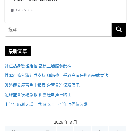
10/03/2018
最新文章
拜仁熱身賽挫維拉 啟德主場館奪錦標
性罪行修例獲九成支持 鄧炳強：爭取今屆任期內完成立法
涉造假公屋富戶申報表 倉管員准保釋候訊
足球盛會次場激戰 祖雲達斯挫車路士
上半年純利大增七成 國泰：下半年油價續波動
2026 年 8 月