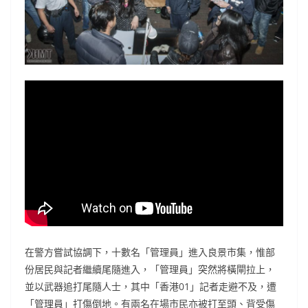
在警方嘗試協調下，十數名「管理員」進入良景市集，惟部
份居民與記者繼續尾隨進入，「管理員」突然將橫閘拉上，
並以武器追打尾隨人士，其中「香港
01
」記者走避不及，遭
「管理員」打傷倒地。有兩名在場市民亦被打至頭、背受傷