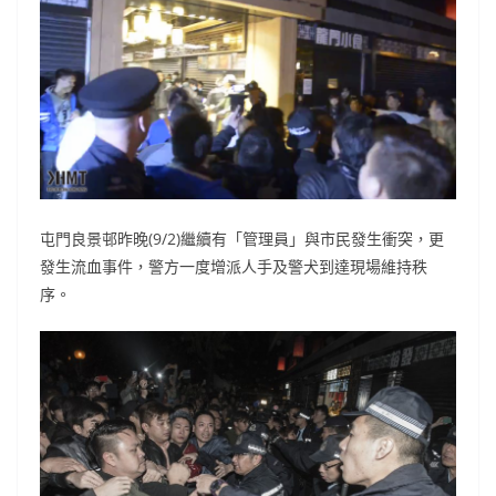
屯門良景邨昨晚
(9/2)
繼續有「管理員」與市民發生衝突，更
發生流血事件，警方一度增派人手及警犬到達現場維持秩
序。