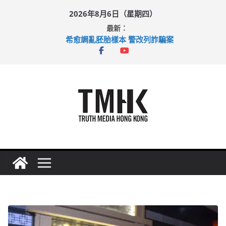
Skip
2026年8月6日（星期四）
to
最新：
content
巴士非禮女學生 六旬漢判囚四月
希愈調亂胚胎樣本 警改列詐騙案
足球盛會次場激戰 祖雲達斯挫車路士
上半年純利大增七成 國泰：下半年油價續波動
上半年車禍奪六十三命 警方：下週起嚴打交通違例