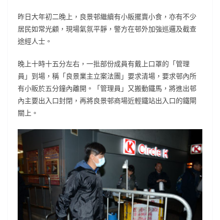
昨日大年初二晚上，良景邨繼續有小販擺賣小食，亦有不少
居民如常光顧，現場氣氛平靜，警方在邨外加強巡邏及截查
途經人士。
晚上十
時十五
分左右，一批部份成員有戴上口罩的「管理
員」到場，稱「良景業主立案法團」要求清場，要求邨內所
有小販於五分鐘內離開。「管理員」又搬動鐵馬，將進出邨
內主要出入口封閉，再將良景邨商場近輕鐵站出入口的鐵閘
關上。