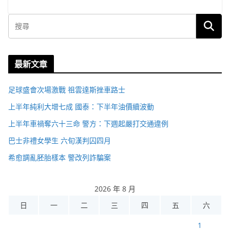
最新文章
足球盛會次場激戰 祖雲達斯挫車路士
上半年純利大增七成 國泰：下半年油價續波動
上半年車禍奪六十三命 警方：下週起嚴打交通違例
巴士非禮女學生 六旬漢判囚四月
希愈調亂胚胎樣本 警改列詐騙案
2026 年 8 月
日
一
二
三
四
五
六
1