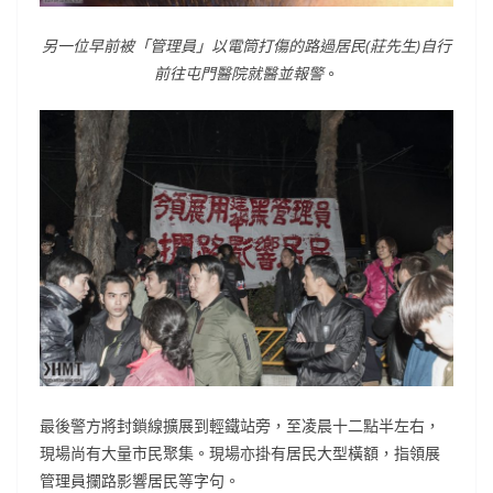
另一位早前被「管理員」以電筒打傷的路過居民(莊先生)自行
前往屯門醫院就醫並報警
。
最後警方將封鎖線擴展到輕鐵站旁，至凌晨十二點半左右，
現場尚有大量市民聚集。現場亦掛有居民大型橫額，指領展
管理員攔路影響居民等字句。