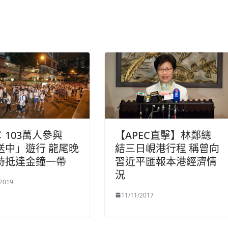
：103萬人參與
【APEC直擊】林鄭總
送中」遊行 龍尾晚
結三日峴港行程 稱曾向
時抵達金鐘一帶
習近平匯報本港經濟情
況
/2019
11/11/2017