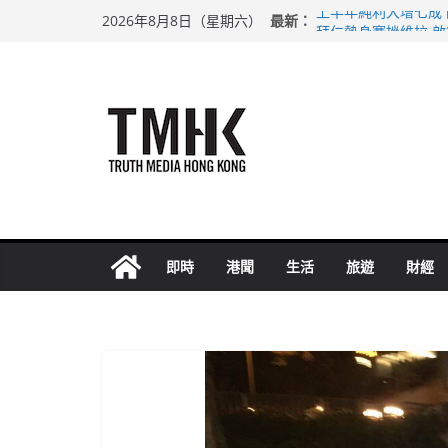
Skip
最新：
上半年純利大增七成
2026年8月8日（星期六）
to
拜仁熱身賽挫維拉 
性罪行修例獲九成支
content
涉造假公屋富戶申報
足球盛會次場激戰 
即時
港聞
生活
旅遊
財經