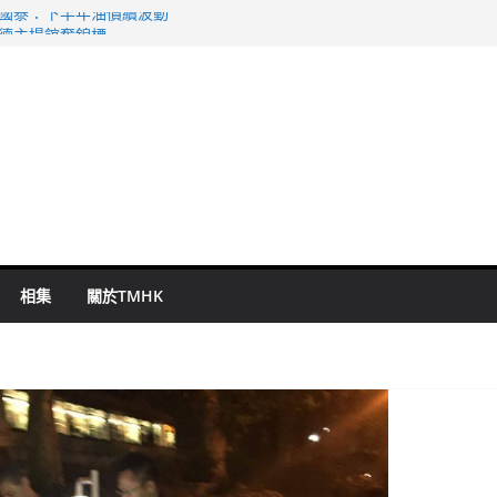
 國泰：下半年油價續波動
啟德主場館奪錦標
持 鄧炳強：爭取今屆任期內完成立法
表 倉管員准保釋候訊
祖雲達斯挫車路士
相集
關於TMHK