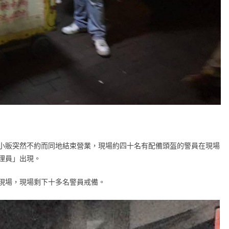
小販突然不約而同地結束營業，現場約四十名有配備頭盔的警員在現場
理員」出現。
現場，現場剩下十多名警員戒備。