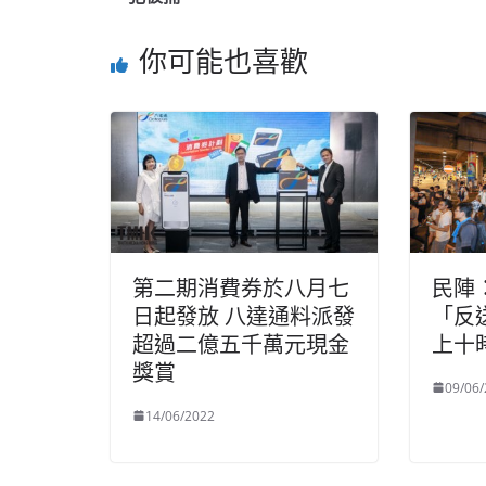
你可能也喜歡
第二期消費券於八月七
民陣
日起發放 八達通料派發
「反
超過二億五千萬元現金
上十
獎賞
09/06
14/06/2022