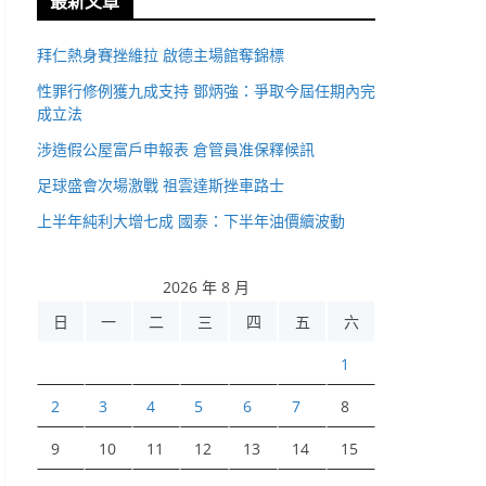
最新文章
拜仁熱身賽挫維拉 啟德主場館奪錦標
性罪行修例獲九成支持 鄧炳強：爭取今屆任期內完
成立法
涉造假公屋富戶申報表 倉管員准保釋候訊
足球盛會次場激戰 祖雲達斯挫車路士
上半年純利大增七成 國泰：下半年油價續波動
2026 年 8 月
日
一
二
三
四
五
六
1
2
3
4
5
6
7
8
9
10
11
12
13
14
15