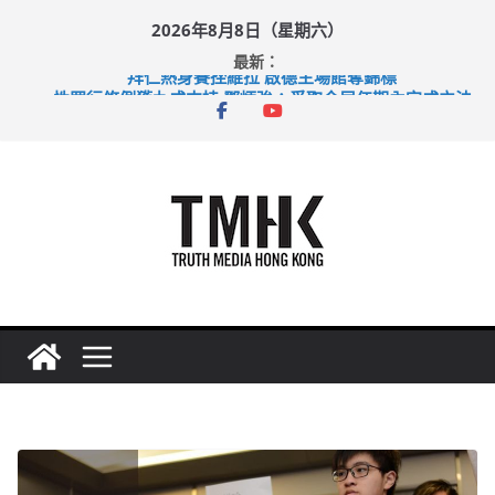
Skip
2026年8月8日（星期六）
to
最新：
content
拜仁熱身賽挫維拉 啟德主場館奪錦標
性罪行修例獲九成支持 鄧炳強：爭取今屆任期內完成立法
涉造假公屋富戶申報表 倉管員准保釋候訊
足球盛會次場激戰 祖雲達斯挫車路士
上半年純利大增七成 國泰：下半年油價續波動