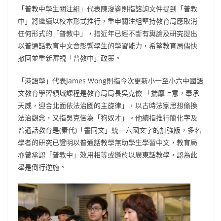
「普教中學生關注組」代表陳浚鎏則指諮詢文件提到「普教
中」將繼續以校本形式推行，重申關注組堅持教育局應取消
任何形式的「普教中」，指近年已經不斷有輿論及研究提出
以普通話教育中文會影響學生的學習能力，希望教育局儘快
撤回並重新審視「普教中」政策。
「港語學」代表James Wong則指今次更新小一至小六中國語
文教育學習領域課程是教育局局長吳克儉 「揣摩上意，奉承
天威，迎合北面依法治國的主旋律」，以古時法家思想偷換
法治觀念，又指吳克儉為「狗奴才」。他續指推行簡化字及
普通話教育是(秦代)「書同文」統一六國文字的加強版，多名
學者的研究已證明以普通話教學無助學生學習中文，教育局
亦曾承認「普教中」效用相等或遜於以廣東話教學，認為此
舉是倒行逆施。