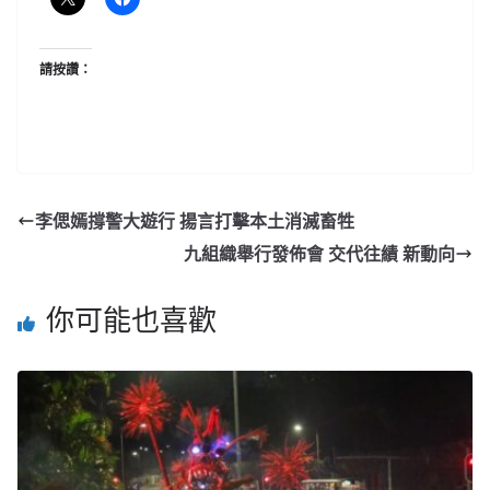
請按讚：
李偲嫣撐警大遊行 揚言打擊本土消滅畜牲
九組織舉行發佈會 交代往績 新動向
你可能也喜歡