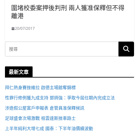
圍堵校委案押後判刑 兩人獲准保釋但不得
離港
20/07/2017
最新文章
拜仁熱身賽挫維拉 啟德主場館奪錦標
性罪行修例獲九成支持 鄧炳強：爭取今屆任期內完成立法
涉造假公屋富戶申報表 倉管員准保釋候訊
足球盛會次場激戰 祖雲達斯挫車路士
上半年純利大增七成 國泰：下半年油價續波動