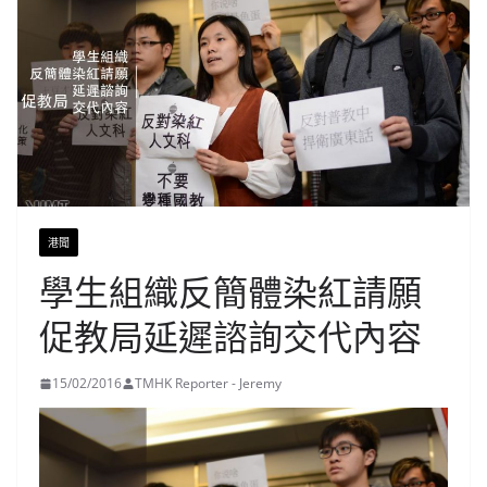
港聞
學生組織反簡體染紅請願
促教局延遲諮詢交代內容
15/02/2016
TMHK Reporter - Jeremy