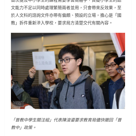
文能力不足以同時處理繁簡兩者並用，只會帶來反效果，至
於人文科的諮詢文件亦帶有偏頗、預設的立場，擔心是「國
教」拆件重新滲入學校，要求局方清楚交代有關內容。
「普教中學生關注組」代表陳浚鎏要求教育局儘快撤回「普
教中」政策。